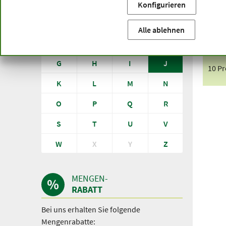
Konfigurieren
Sie befinden sich hier:
Startseite
Produkte von A bis Z
J
Alle
0-9
A
B
Pro
Alle ablehnen
C
D
E
F
G
H
I
J
10 P
K
L
M
N
O
P
Q
R
S
T
U
V
W
X
Y
Z
MENGEN-
RABATT
Bei uns erhalten Sie folgende
Mengenrabatte: