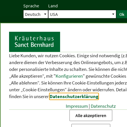
Sprache
Land
Ok
Startseite
Versand
Direktbestellun
S
Liebe Kunden, wir nutzen Cookies. Einige sind notwendig (z.
andere dienen der Verbesserung des Onlineangebots, um z.B
oder personalisierte Inhalte zu schalten. Sie können die ni
„Alle akzeptieren“, mit "
Konfigurieren
" gewünschte Cookies 
„Alle ablehnen“. Sie können Ihre Cookie-Einstellungen jederze
unter „Cookie-Einstellungen“ ändern oder widerrufen.
Detai
finden Sie in unserer
Datenschutzerklärung
.
Impressum
|
Datenschutz
PRODUKT
-
THEMEN
-
P
KATEGORIEN
BEREICHE
VO
Alle akzeptieren