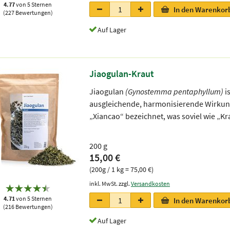
4.77
von 5 Sternen
In den Warenkor
(227 Bewertungen)
Auf Lager
Jiaogulan-Kraut
Jiaogulan
(Gynostemma pentaphyllum)
i
ausgleichende, harmonisierende Wirkung
„Xiancao“ bezeichnet, was soviel wie „Kr
200 g
15,00 €
(200g / 1 kg = 75,00 €)
inkl. MwSt. zzgl.
Versandkosten
4.71
von 5 Sternen
In den Warenkor
(216 Bewertungen)
Auf Lager