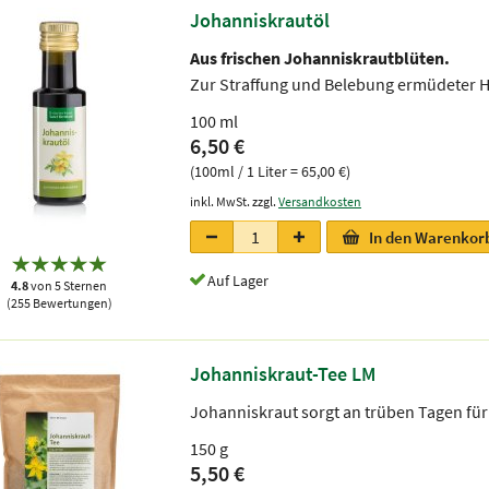
Johanniskrautöl
Aus frischen Johanniskrautblüten.
Zur Straffung und Belebung ermüdeter H
100 ml
6,50 €
(100ml / 1 Liter = 65,00 €)
inkl. MwSt. zzgl.
Versandkosten
In den Warenkor
Auf Lager
4.8
von 5 Sternen
(255 Bewertungen)
Johanniskraut-Tee LM
Johanniskraut sorgt an trüben Tagen fü
150 g
5,50 €