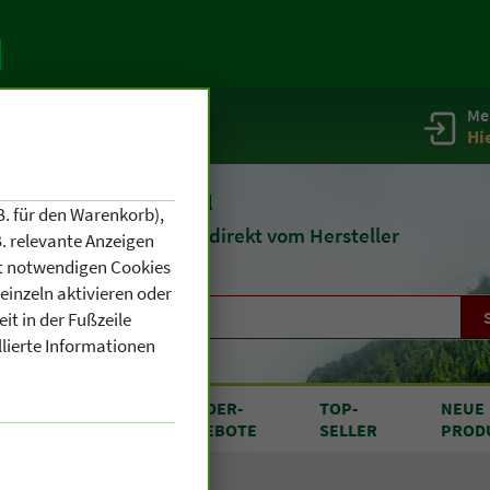
Me
g
Service / Infos
Hi
eit 1903
Naturheilmittel
B. für den Warenkorb),
und
Kosmetik
direkt vom Hersteller
. relevante Anzeigen
cht notwendigen Cookies
einzeln aktivieren oder
it in der Fußzeile
llierte Informationen
RODUKTE
SONDER
-
TOP
-
NEUE
N A BIS Z
ANGEBOTE
SELLER
PROD