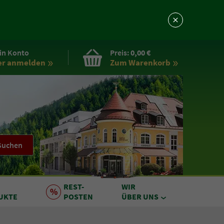
in Konto
Preis:
0,00 €
er anmelden
Zum Warenkorb
Suchen
REST
-
WIR
UKTE
POSTEN
ÜBER UNS