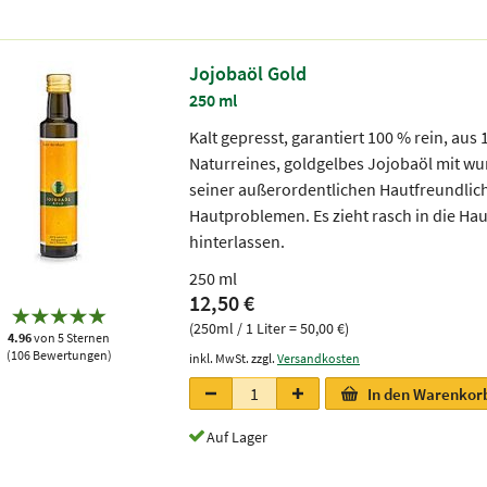
Jojobaöl Gold
250 ml
Kalt gepresst, garantiert 100 % rein, aus 
Naturreines, goldgelbes Jojobaöl mit w
seiner außerordentlichen Hautfreundlich
Hautproblemen. Es zieht rasch in die Hau
hinterlassen.
250 ml
12,50 €
(250ml / 1 Liter = 50,00 €)
4.96
von 5 Sternen
(106 Bewertungen)
inkl. MwSt. zzgl.
Versandkosten
In den Warenkor
Auf Lager