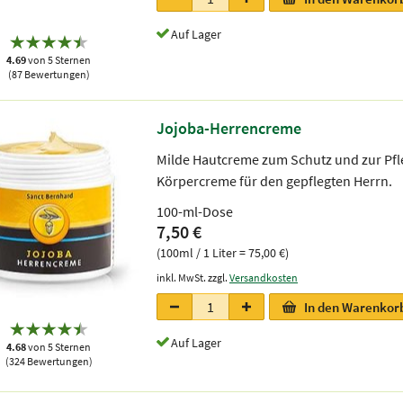
Auf Lager
4.69
von 5 Sternen
(87 Bewertungen)
Jojoba-Herrencreme
Milde Hautcreme zum Schutz und zur Pfleg
Körpercreme für den gepflegten Herrn.
100-ml-Dose
7,50 €
(100ml / 1 Liter = 75,00 €)
inkl. MwSt. zzgl.
Versandkosten
In den Warenkor
Auf Lager
4.68
von 5 Sternen
(324 Bewertungen)