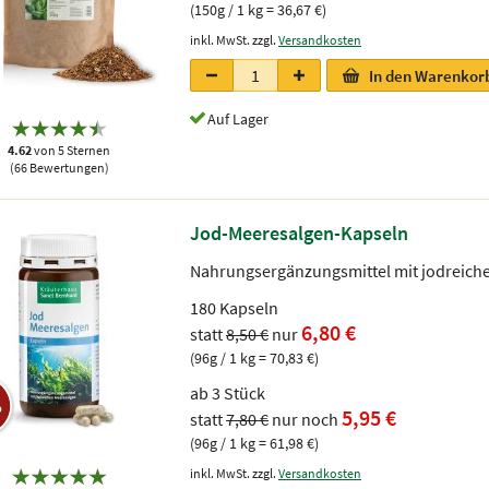
(150g / 1 kg = 36,67 €)
inkl. MwSt. zzgl.
Versandkosten
In den Warenkor
Auf Lager
4.62
von 5 Sternen
(66 Bewertungen)
Jod-Meeresalgen-Kapseln
Nahrungsergänzungsmittel mit jodreiche
180 Kapseln
6,80 €
statt
8,50 €
nur
(96g / 1 kg = 70,83 €)
ab 3 Stück
%
5,95 €
statt
7,80 €
nur noch
(96g / 1 kg = 61,98 €)
inkl. MwSt. zzgl.
Versandkosten