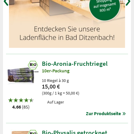
Bio-Aronia-Fruchtriegel
10er-Packung
DE-ÖKO-005
10 Riegel à 30 g
15,00 €
(300g / 1 kg = 50,00 €)
Auf Lager
4.66
(85)
Zur Produktseite
Bio-Physalis getrocknet