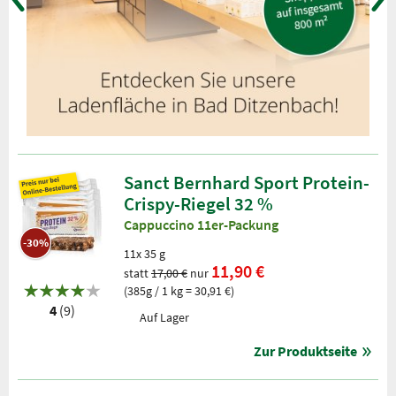
Sanct Bernhard Sport Protein-
Crispy-Riegel 32 %
Cappuccino 11er-Packung
-30%
11x 35 g
11,90 €
statt
17,00 €
nur
(385g / 1 kg = 30,91 €)
4
(9)
Auf Lager
Zur Produktseite