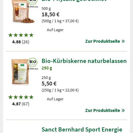
DE-ÖKO-001
500 g
18,50 €
(500g / 1 kg = 37,00 €)
Auf Lager
Zur Produktseite
4.88
(26)
Bio-Kürbiskerne naturbelassen
250 g
DE-ÖKO-001
250 g
5,50 €
(250g / 1 kg = 22,00 €)
Auf Lager
4.87
(67)
Zur Produktseite
Sanct Bernhard Sport Energie