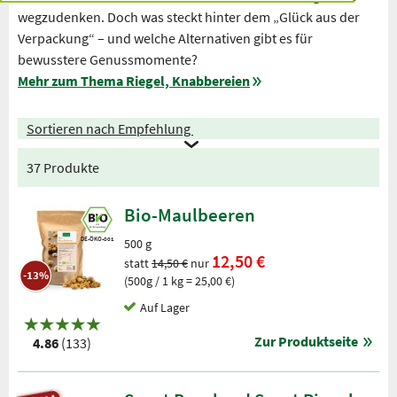
wegzudenken. Doch was steckt hinter dem „Glück aus der
Verpackung“ – und welche Alternativen gibt es für
bewusstere Genussmomente?
Mehr zum Thema Riegel, Knabbereien
Sortieren nach Empfehlung
37 Produkte
Bio-Maulbeeren
DE-ÖKO-001
500 g
12,50 €
statt
14,50 €
nur
-13%
(500g / 1 kg = 25,00 €)
Auf Lager
Zur Produktseite
4.86
(133)