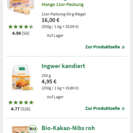
Mango 11er-Packung
11er-Packung-50-g-Riegel
16,00 €
(550g / 1 kg = 29,09 €)
4.56
(50)
Auf Lager
Zur Produktseite
Ingwer kandiert
250 g
4,95 €
(250g / 1 kg = 19,80 €)
Auf Lager
Zur Produktseite
4.77
(526)
Bio-Kakao-Nibs roh