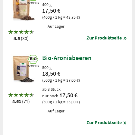
DE-ÖKO-001
400 g
17,50 €
(400g / 1 kg = 43,75 €)
Auf Lager
Zur Produktseite
4.5
(30)
Bio-Aroniabeeren
DE-ÖKO-001
500 g
18,50 €
(500g / 1 kg = 37,00 €)
ab 3 Stück
17,50 €
nur noch
4.61
(71)
(500g / 1 kg = 35,00 €)
Auf Lager
Zur Produktseite