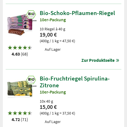
Bio-Schoko-Pflaumen-Riegel
10er-Packung
DE-ÖKO-006
10 Riegel à 40 g
19,00 €
(400g / 1 kg = 47,50 €)
Auf Lager
4.63
(68)
Zur Produktseite
Bio-Fruchtriegel Spirulina-
Zitrone
DE-ÖKO-005
10er-Packung
10x 40 g
15,00 €
(400g / 1 kg = 37,50 €)
4.72
(71)
Auf Lager