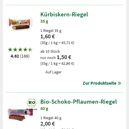
Kürbiskern-Riegel
35 g
1 Riegel 35 g
1,60 €
(35g / 1 kg = 45,71 €)
ab 10 Stück
4.62
(188)
1,50 €
nur noch
(35g / 1 kg = 42,86 €)
Auf Lager
Zur Produktseite
Bio-Schoko-Pflaumen-Riegel
40 g
DE-ÖKO-006
1 Riegel 40 g
2,00 €