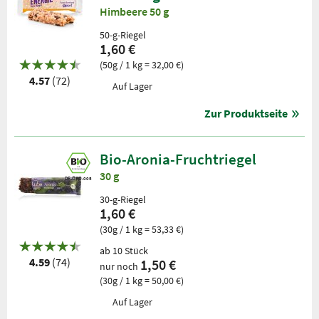
Himbeere 50 g
50-g-Riegel
1,60 €
(50g / 1 kg = 32,00 €)
4.57
(72)
Auf Lager
Zur Produktseite
Bio-Aronia-Fruchtriegel
30 g
DE-ÖKO-005
30-g-Riegel
1,60 €
(30g / 1 kg = 53,33 €)
ab 10 Stück
4.59
(74)
1,50 €
nur noch
(30g / 1 kg = 50,00 €)
Auf Lager