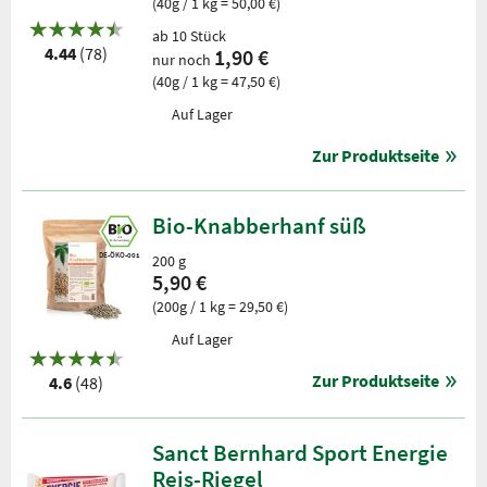
(40g / 1 kg = 50,00 €)
ab 10 Stück
4.44
(78)
1,90 €
nur noch
(40g / 1 kg = 47,50 €)
Auf Lager
Zur Produktseite
Bio-Knabberhanf süß
DE-ÖKO-001
200 g
5,90 €
(200g / 1 kg = 29,50 €)
Auf Lager
Zur Produktseite
4.6
(48)
Sanct Bernhard Sport Energie
Reis-Riegel