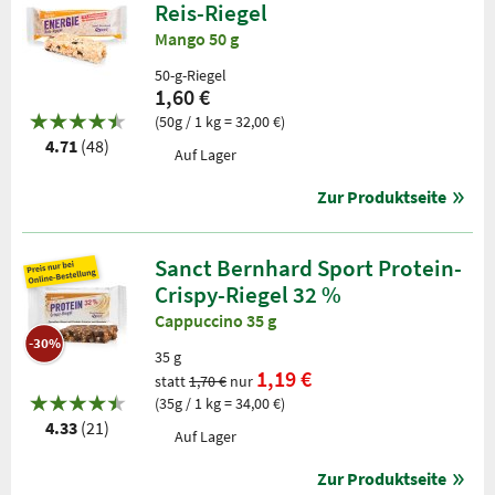
Reis-Riegel
Mango 50 g
50-g-Riegel
1,60 €
(50g / 1 kg = 32,00 €)
4.71
(48)
Auf Lager
Zur Produktseite
Sanct Bernhard Sport Protein-
Crispy-Riegel 32 %
Cappuccino 35 g
-30%
35 g
1,19 €
statt
1,70 €
nur
(35g / 1 kg = 34,00 €)
4.33
(21)
Auf Lager
Zur Produktseite