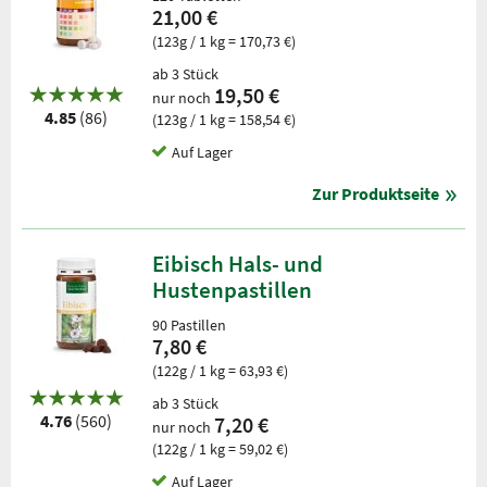
21,00 €
(123g / 1 kg = 170,73 €)
ab 3 Stück
19,50 €
nur noch
4.85
(86)
(123g / 1 kg = 158,54 €)
Auf Lager
Zur Produktseite
Eibisch Hals- und
Hustenpastillen
90 Pastillen
7,80 €
(122g / 1 kg = 63,93 €)
ab 3 Stück
4.76
(560)
7,20 €
nur noch
(122g / 1 kg = 59,02 €)
Auf Lager