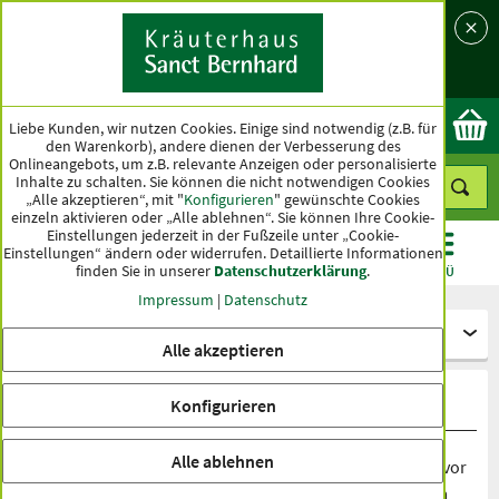
Sprache
Land
Ok
Liebe Kunden, wir nutzen Cookies. Einige sind notwendig (z.B. für
den Warenkorb), andere dienen der Verbesserung des
Onlineangebots, um z.B. relevante Anzeigen oder personalisierte
Inhalte zu schalten. Sie können die nicht notwendigen Cookies
„Alle akzeptieren“, mit "
Konfigurieren
" gewünschte Cookies
einzeln aktivieren oder „Alle ablehnen“. Sie können Ihre Cookie-
Einstellungen jederzeit in der Fußzeile unter „Cookie-
Einstellungen“ ändern oder widerrufen.
Detaillierte Informationen
finden Sie in unserer
Datenschutzerklärung
.
KATEGORIEN
ANGEBOTE
TOPSELLER
MENÜ
Impressum
|
Datenschutz
Besondere Ernährung
Alle akzeptieren
Riegel, Knabbereien
Konfigurieren
Alle ablehnen
Ob Schokoriegel an der Kasse oder salzige Knabbereien vor
dem Fernseher – kleine Snacks sind aus dem Alltag kaum