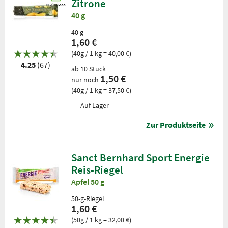
Zitrone
DE-ÖKO-005
40 g
40 g
1,60 €
(40g / 1 kg = 40,00 €)
4.25
(67)
ab 10 Stück
1,50 €
nur noch
(40g / 1 kg = 37,50 €)
Auf Lager
Zur Produktseite
Sanct Bernhard Sport Energie
Reis-Riegel
Apfel 50 g
50-g-Riegel
1,60 €
(50g / 1 kg = 32,00 €)