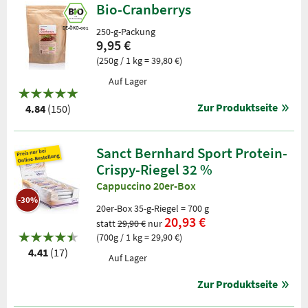
Bio-Cranberrys
DE-ÖKO-001
250-g-Packung
9,95 €
(250g / 1 kg = 39,80 €)
Auf Lager
Zur Produktseite
4.84
(150)
Sanct Bernhard Sport Protein-
Crispy-Riegel 32 %
Cappuccino 20er-Box
-30%
20er-Box 35-g-Riegel = 700 g
20,93 €
statt
29,90 €
nur
(700g / 1 kg = 29,90 €)
4.41
(17)
Auf Lager
Zur Produktseite