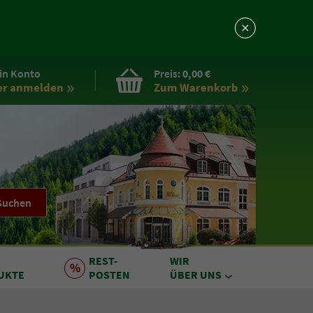
in Konto
Preis:
0,00 €
er anmelden
Zum Warenkorb
Suchen
REST
-
WIR
UKTE
POSTEN
ÜBER UNS