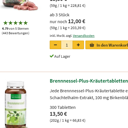
(59g / 1 kg = 228,81 €)
ab 3 Stück
12,00 €
nur noch
(59g / 1 kg = 203,39 €)
4.79
von 5 Sternen
(443 Bewertungen)
inkl. MwSt. zzgl.
Versandkosten
In den Warenkor
Auf Lager
Brennnessel-Plus-Kräutertabletten
Jede Brennnessel-Plus-Kräutertablette e
Schachtelhalm-Extrakt, 100 mg Birkenblä
300 Tabletten
13,50 €
(202g / 1 kg = 66,83 €)