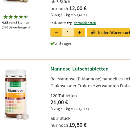
ab 3 Stück
12,00 €
nur noch
(202g / 1 kg = 59,41 €)
4.68
von 5 Sternen
inkl. MwSt. zzgl.
Versandkosten
(370 Bewertungen)
In den Warenkor
Auf Lager
Mannose-Lutschtabletten
Bei Mannose (D-Mannose) handelt es si
Glukose oder Fruktose verwandten Ein
120 Tabletten
21,00 €
(123g / 1 kg = 170,73 €)
ab 3 Stück
19,50 €
nur noch