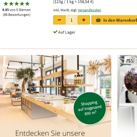
(123g / 1 kg = 158,54 €)
4.85
von 5 Sternen
inkl. MwSt. zzgl.
Versandkosten
(86 Bewertungen)
In den Warenkor
Auf Lager