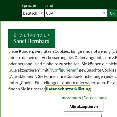
Sprache
Land
Ok
Startseite
Versand
Direktbestellun
S
Liebe Kunden, wir nutzen Cookies. Einige sind notwendig (z.
andere dienen der Verbesserung des Onlineangebots, um z.B
oder personalisierte Inhalte zu schalten. Sie können die ni
„Alle akzeptieren“, mit "
Konfigurieren
" gewünschte Cookies 
„Alle ablehnen“. Sie können Ihre Cookie-Einstellungen jederze
unter „Cookie-Einstellungen“ ändern oder widerrufen.
Detai
finden Sie in unserer
Datenschutzerklärung
.
Impressum
|
Datenschutz
PRODUKT
-
THEMEN
-
P
KATEGORIEN
BEREICHE
VO
Alle akzeptieren