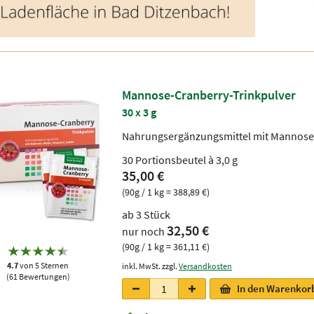
Mannose-Cranberry-Trinkpulver
30 x 3 g
Nahrungsergänzungsmittel mit Mannose, 
30 Portionsbeutel à 3,0 g
35,00 €
(90g / 1 kg = 388,89 €)
ab 3 Stück
32,50 €
nur noch
(90g / 1 kg = 361,11 €)
4.7
von 5 Sternen
inkl. MwSt. zzgl.
Versandkosten
(61 Bewertungen)
In den Warenkor