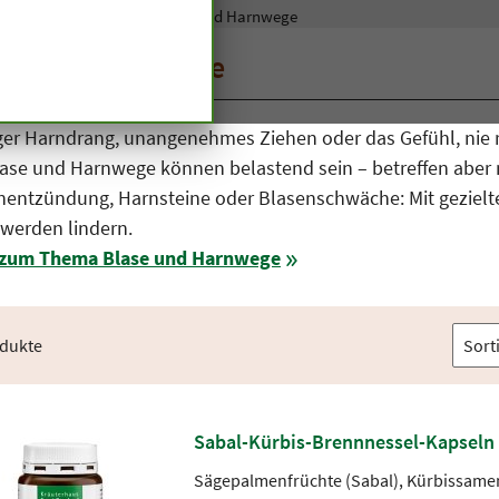
pseln und Tabletten
Blase und Harnwege
se und Harnwege
ger Harndrang, unangenehmes Ziehen oder das Gefühl, nie 
ase und Harnwege können belastend sein – betreffen aber
nentzündung, Harnsteine oder Blasenschwäche: Mit gezielte
werden lindern.
zum Thema Blase und Harnwege
odukte
Sabal-Kürbis-Brennnessel-Kapseln
Sägepalmenfrüchte (Sabal), Kürbissame