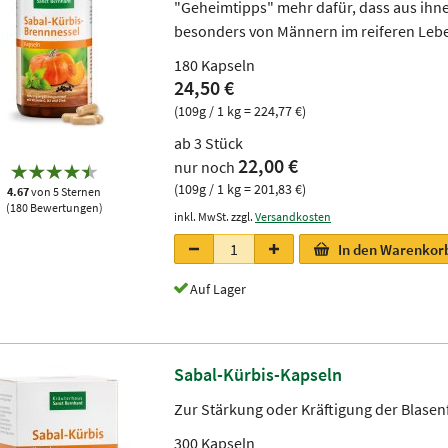
"Geheimtipps" mehr dafür, dass aus ihn
besonders von Männern im reiferen Lebe
180 Kapseln
24,50 €
(109g / 1 kg = 224,77 €)
ab 3 Stück
22,00 €
nur noch
(109g / 1 kg = 201,83 €)
4.67
von 5 Sternen
(180 Bewertungen)
inkl. MwSt. zzgl.
Versandkosten
In den Warenkor
Auf Lager
Sabal-Kürbis-Kapseln
Zur Stärkung oder Kräftigung der Blasen
300 Kapseln