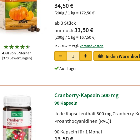
34,50 €
(200g / 1 kg = 172,50 €)
ab 3 Stück
33,50 €
nur noch
(200g / 1 kg = 167,50 €)
inkl. MwSt. zzgl.
Versandkosten
4.68
von 5 Sternen
In den Warenkor
(373 Bewertungen)
Auf Lager
Cranberry-Kapseln 500 mg
90 Kapseln
Jede Kapsel enthält 500 mg Cranberry-K
Proanthocyanidinen (PAC)!
90 Kapseln für 1 Monat
13,50 €