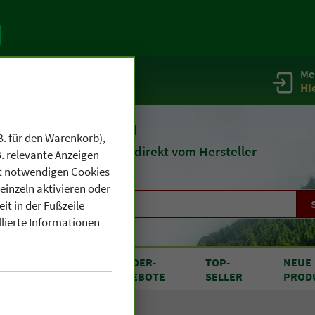
Me
g
Service / Infos
Hi
eit 1903
Naturheilmittel
B. für den Warenkorb),
und
Kosmetik
direkt vom Hersteller
. relevante Anzeigen
cht notwendigen Cookies
einzeln aktivieren oder
it in der Fußzeile
llierte Informationen
RODUKTE
SONDER
-
TOP
-
NEUE
N A BIS Z
ANGEBOTE
SELLER
PROD