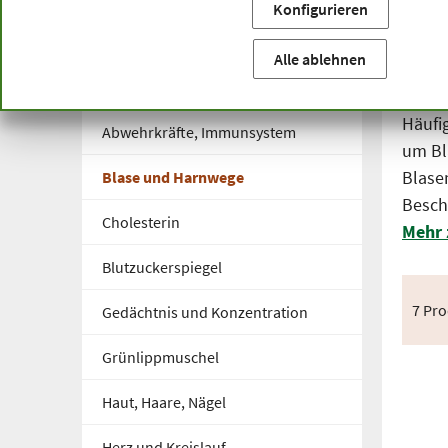
Konfigurieren
Sie befinden sich hier:
Startseite
Produktkategorien
Ka
Bla
Alle ablehnen
Kapseln und Tabletten
Häufi
Abwehrkräfte, Immunsystem
um Bl
Blase
Blase und Harnwege
Besch
Cholesterin
Mehr 
Blutzuckerspiegel
7 Pr
Gedächtnis und Konzentration
Grünlippmuschel
Haut, Haare, Nägel
Herz und Kreislauf