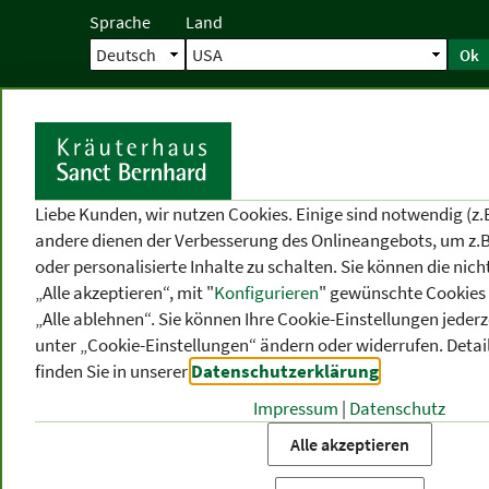
Sprache
Land
Ok
Startseite
Versand
Direktbestellun
S
Liebe Kunden, wir nutzen Cookies. Einige sind notwendig (z.
andere dienen der Verbesserung des Onlineangebots, um z.B
oder personalisierte Inhalte zu schalten. Sie können die ni
„Alle akzeptieren“, mit "
Konfigurieren
" gewünschte Cookies 
„Alle ablehnen“. Sie können Ihre Cookie-Einstellungen jederze
unter „Cookie-Einstellungen“ ändern oder widerrufen.
Detai
finden Sie in unserer
Datenschutzerklärung
.
Impressum
|
Datenschutz
PRODUKT
-
THEMEN
-
P
KATEGORIEN
BEREICHE
VO
Alle akzeptieren