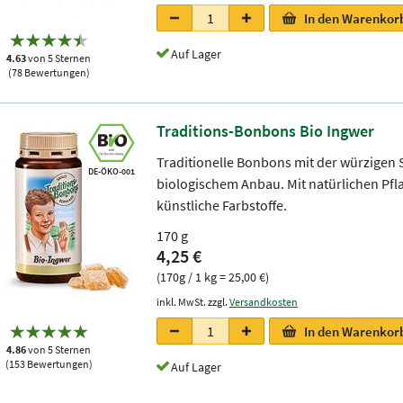
In den Warenkor
Auf Lager
4.63
von 5 Sternen
(78 Bewertungen)
Traditions-Bonbons Bio Ingwer
Traditionelle Bonbons mit der würzigen 
DE-ÖKO-001
biologischem Anbau. Mit natürlichen Pf
künstliche Farbstoffe.
170 g
4,25 €
(170g / 1 kg = 25,00 €)
inkl. MwSt. zzgl.
Versandkosten
In den Warenkor
4.86
von 5 Sternen
(153 Bewertungen)
Auf Lager