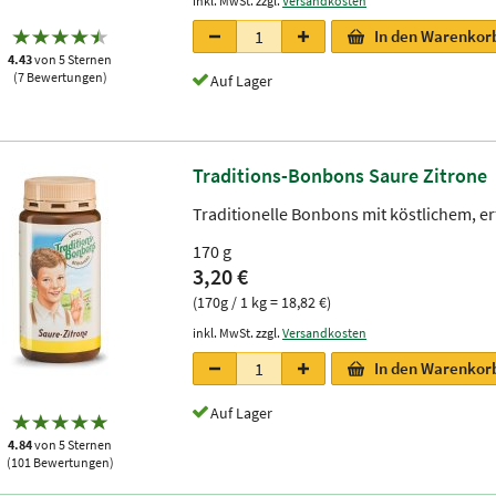
inkl. MwSt. zzgl.
Versandkosten
In den Warenkor
4.43
von 5 Sternen
(7 Bewertungen)
Auf Lager
Traditions-Bonbons Saure Zitrone
Traditionelle Bonbons mit köstlichem, 
170 g
3,20 €
(170g / 1 kg = 18,82 €)
inkl. MwSt. zzgl.
Versandkosten
In den Warenkor
Auf Lager
4.84
von 5 Sternen
(101 Bewertungen)