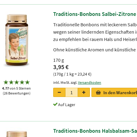
Traditions-Bonbons Salbei-Zitrone
Traditionelle Bonbons mit leckerem Salb
wegen seiner lindernden Eigenschaften 
zu empfehlen bei rauem Hals und Heiserke
Ohne künstliche Aromen und künstliche 
170 g
3,95 €
(170g / 1 kg = 23,24 €)
inkl. MwSt. zzgl.
Versandkosten
4.77
von 5 Sternen
In den Warenkor
(26 Bewertungen)
Auf Lager
Traditions-Bonbons Halsbalsam-Sa