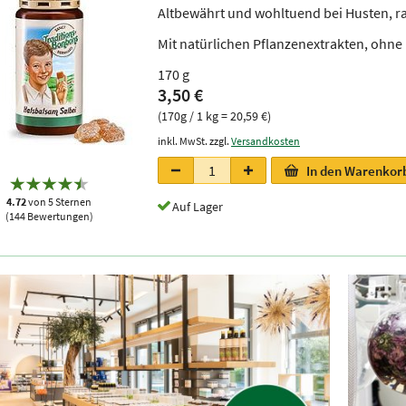
Altbewährt und wohltuend bei Husten, r
Mit natürlichen Pflanzenextrakten, ohne
170 g
3,50 €
(170g / 1 kg = 20,59 €)
inkl. MwSt. zzgl.
Versandkosten
In den Warenkor
4.72
von 5 Sternen
Auf Lager
(144 Bewertungen)