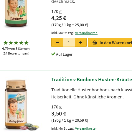
Geschmack.
170 g
4,25 €
(170g / 1 kg = 25,00 €)
inkl. MwSt. zzgl.
Versandkosten
In den Warenkor
4.79
von 5 Sternen
(14 Bewertungen)
Auf Lager
Traditions-Bonbons Husten-Kräute
Traditionelle Hustenbonbons nach klass
Heiserkeit. Ohne künstliche Aromen.
170 g
3,50 €
(170g / 1 kg = 20,59 €)
inkl. MwSt. zzgl.
Versandkosten