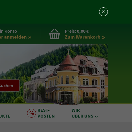
in Konto
Preis:
0,00 €
er anmelden
Zum Warenkorb
Suchen
REST
-
WIR
UKTE
POSTEN
ÜBER UNS