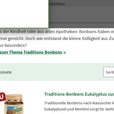
sondere Ernährung
Traditions Bonbons
ditions Bonbons
s der Kindheit oder aus alten Apotheken: Bonbons haben ei
znei gereicht. Doch wie entstand die kleine Süßigkeit aus 
so besonders?
zum Thema Traditions Bonbons
rodukte
Traditions-Bonbons Eukalyptus zuc
Traditionelle Bonbons nach klassischer 
Eukalyptusöl und Menthol sorgt für wo