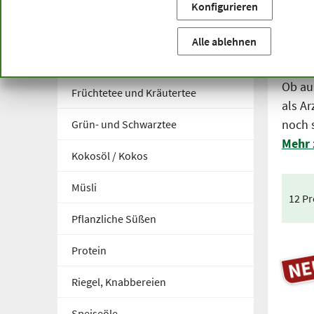
Konfigurieren
Sie befinden sich hier:
Startseite
Produktkategorien
Be
Tra
Alle ablehnen
Besondere Ernährung
Ob au
Früchtetee und Kräutertee
als Ar
noch 
Grün- und Schwarztee
Mehr 
Kokosöl / Kokos
Müsli
12 P
Pflanzliche Süßen
Protein
Riegel, Knabbereien
Speiseöle