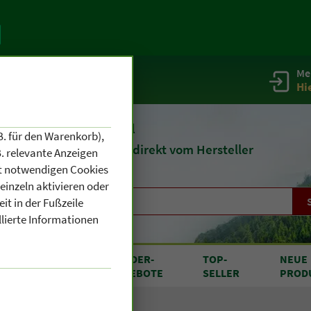
Me
g
Service / Infos
Hi
eit 1903
Naturheilmittel
B. für den Warenkorb),
und
Kosmetik
direkt vom Hersteller
. relevante Anzeigen
cht notwendigen Cookies
einzeln aktivieren oder
it in der Fußzeile
llierte Informationen
RODUKTE
SONDER
-
TOP
-
NEUE
N A BIS Z
ANGEBOTE
SELLER
PROD