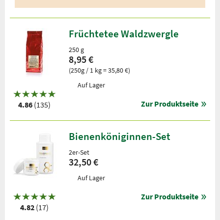
Früchtetee Waldzwergle
250 g
8,95 €
(250g / 1 kg = 35,80 €)
Auf Lager
Zur Produktseite
4.86
(135)
Bienenköniginnen-Set
2er-Set
32,50 €
Auf Lager
Zur Produktseite
4.82
(17)