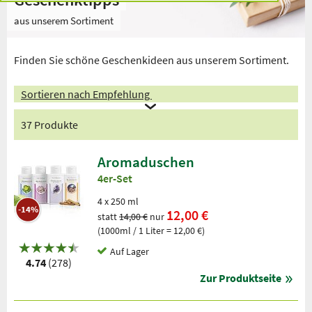
aus unserem Sortiment
Finden Sie schöne Geschenkideen aus unserem Sortiment.
Sortieren nach Empfehlung
37 Produkte
Aromaduschen
4er-Set
4 x 250 ml
-14%
12,00 €
statt
14,00 €
nur
(1000ml / 1 Liter = 12,00 €)
Auf Lager
4.74
(278)
Zur Produktseite