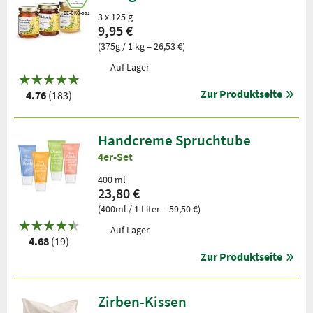
DE-ÖKO-001
3 x 125 g
9,95 €
(375g / 1 kg = 26,53 €)
Auf Lager
Zur Produktseite
4.76
(183)
Handcreme Spruchtube
4er-Set
400 ml
23,80 €
(400ml / 1 Liter = 59,50 €)
Auf Lager
4.68
(19)
Zur Produktseite
Zirben-Kissen