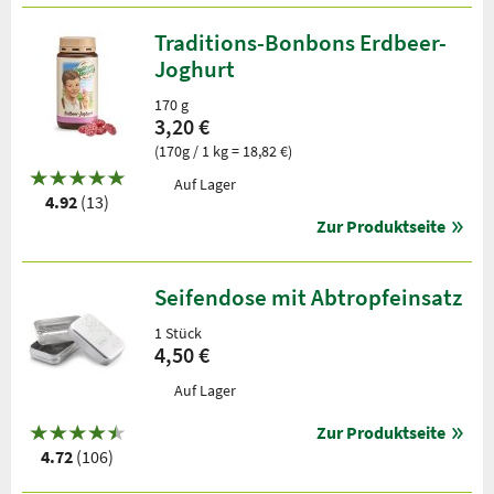
Traditions-Bonbons Erdbeer-
Joghurt
170 g
3,20 €
(170g / 1 kg = 18,82 €)
Auf Lager
4.92
(13)
Zur Produktseite
Seifendose mit Abtropfeinsatz
1 Stück
4,50 €
Auf Lager
Zur Produktseite
4.72
(106)