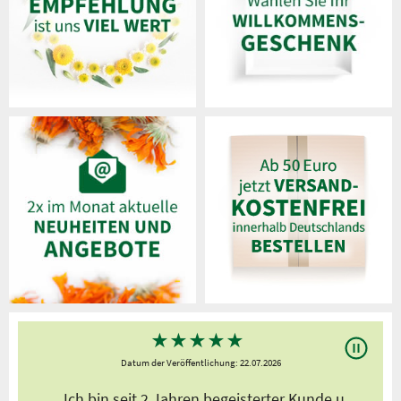
★
★
★
★
★
Datum der Veröffentlichung: 22.07.2026
s
„Ich bin seit 2 Jahren begeisterter Kunde,u