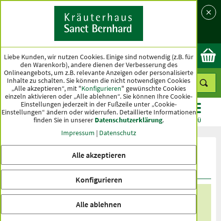
Sprache
Land
Ok
Liebe Kunden, wir nutzen Cookies. Einige sind notwendig (z.B. für
den Warenkorb), andere dienen der Verbesserung des
Onlineangebots, um z.B. relevante Anzeigen oder personalisierte
Inhalte zu schalten. Sie können die nicht notwendigen Cookies
„Alle akzeptieren“, mit "
Konfigurieren
" gewünschte Cookies
einzeln aktivieren oder „Alle ablehnen“. Sie können Ihre Cookie-
Einstellungen jederzeit in der Fußzeile unter „Cookie-
Einstellungen“ ändern oder widerrufen.
Detaillierte Informationen
finden Sie in unserer
Datenschutzerklärung
.
KATEGORIEN
ANGEBOTE
TOPSELLER
MENÜ
Impressum
|
Datenschutz
Anfahrt - Ladengeschäft - Bad
Alle akzeptieren
Ditzenbach
Konfigurieren
Ladengeschäft - Bad Ditzenbach
Alle ablehnen
Ladengeschäft - Göppingen