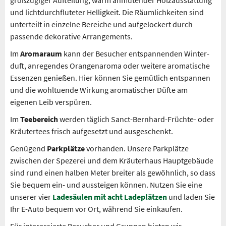
großzügiger Auf­teilung, warm anmutender Holz­aus­stattung
und lichtdurchfluteter Hellig­keit. Die Räumlichkeiten sind
unterteilt in einzelne Bereiche und aufgelockert durch
passende deko­rative Arrangements.
Im
Aromaraum
kann der Besucher ent­spannenden Win­ter­­
duft, anregendes Orangen­­aroma oder weitere aromatische
Essenzen genießen. Hier können Sie ge­müt­lich entspannen
und die wohl­tuende Wirkung aromatischer Düfte am
eigenen Leib verspüren.
Im
Teebereich
werden täglich Sanct-Bern­hard-Früchte- oder
Kräutertees frisch aufgesetzt und ausgeschenkt.
Genügend
Parkplätze
vorhanden. Unsere Parkplätze
zwischen der Spezerei und dem Kräuterhaus Hauptgebäude
sind rund einen halben Meter breiter als gewöhnlich, so dass
Sie bequem ein- und aussteigen können.
Nutzen Sie eine
unserer vier
Ladesäulen mit acht Ladeplätzen
und laden Sie
Ihr E-Auto bequem vor Ort, während Sie einkaufen.