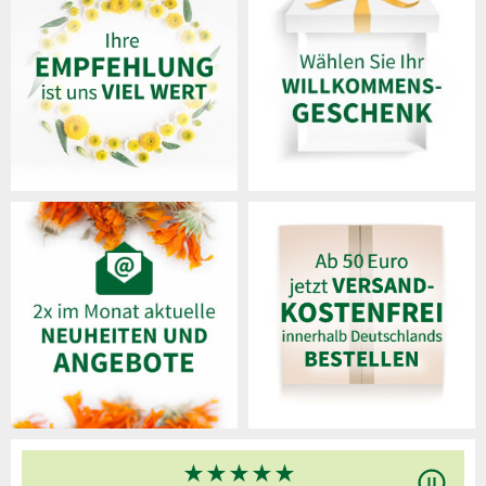
★
★
★
★
★