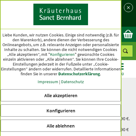
Sprache
Land
Ok
Liebe Kunden, wir nutzen Cookies. Einige sind notwendig (z.B. für
den Warenkorb), andere dienen der Verbesserung des
Onlineangebots, um z.B. relevante Anzeigen oder personalisierte
Inhalte zu schalten. Sie können die nicht notwendigen Cookies
„Alle akzeptieren“, mit "
Konfigurieren
" gewünschte Cookies
einzeln aktivieren oder „Alle ablehnen“. Sie können Ihre Cookie-
Einstellungen jederzeit in der Fußzeile unter „Cookie-
Einstellungen“ ändern oder widerrufen.
Detaillierte Informationen
finden Sie in unserer
Datenschutzerklärung
.
KATEGORIEN
ANGEBOTE
TOPSELLER
MENÜ
Impressum
|
Datenschutz
Versand
Alle akzeptieren
Wir liefern in Deutschland versandkostenfrei ab 50,00 €
Bestellwert!
Konfigurieren
Unter 50,00 € Bestellwert betragen die Versandkosten 2,90 €.
Alle ablehnen
Unter 25,00 € Bestellwert betragen die Versandkosten 4,90 €