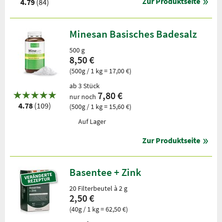
Zur Produktseite
4.79
(84)
Minesan Basisches Badesalz
500 g
8,50 €
(500g / 1 kg = 17,00 €)
ab 3 Stück
7,80 €
nur noch
4.78
(109)
(500g / 1 kg = 15,60 €)
Auf Lager
Zur Produktseite
Basentee + Zink
20 Filterbeutel à 2 g
2,50 €
(40g / 1 kg = 62,50 €)