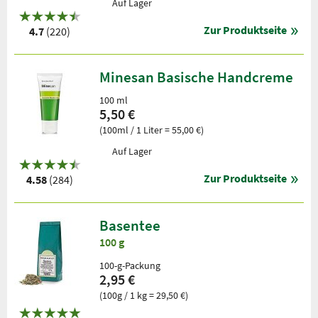
Auf Lager
Zur Produktseite
4.7
(220)
Minesan Basische Handcreme
100 ml
5,50 €
(100ml / 1 Liter = 55,00 €)
Auf Lager
Zur Produktseite
4.58
(284)
Basentee
100 g
100-g-Packung
2,95 €
(100g / 1 kg = 29,50 €)