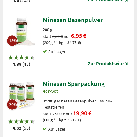
4.8
(203)
Minesan Basenpulver
200 g
6,95 €
statt
8,50 €
nur
-18%
(200g / 1 kg = 34,75 €)
Auf Lager
Zur Produktseite
4.38
(45)
Minesan Sparpackung
4er-Set
3x200 g Minesan Basenpulver + 99 pH-
-20%
Teststreifen
19,90 €
statt
25,00 €
nur
(600g / 1 kg = 33,17 €)
4.62
(55)
Auf Lager