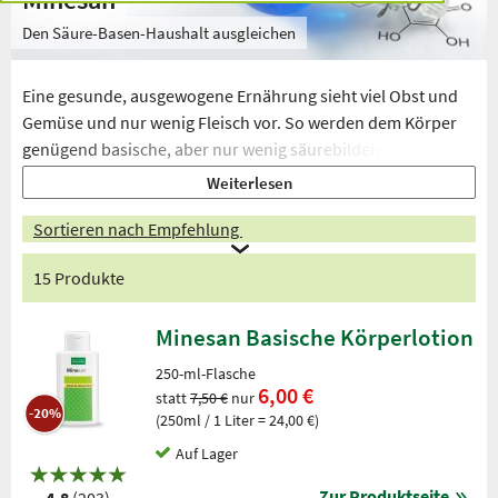
Den Säure-Basen-Haushalt ausgleichen
Eine gesunde, ausgewogene Ernährung sieht viel Obst und
Gemüse und nur wenig Fleisch vor. So werden dem Körper
genügend basische, aber nur wenig säurebildende
Nahrungsmittel zugeführt.
Weiterlesen
Leider sieht unsere alltägliche Ernährung oft anders aus.
Sortieren nach Empfehlung
Zwar hat der Körper die Möglichkeit, Säureüberschüsse in
gewissem Umfang selbst auszugleichen, doch kann bei einer
15 Produkte
längerfristigen Belastung die Unterstützung des Säure-
Basen-Haushalts sinnvoll sein, um einem anhaltenden
Minesan Basische Körperlotion
Säureüberschuss entgegenzuwirken.
Mehr zum Thema Minesan
250-ml-Flasche
6,00 €
statt
7,50 €
nur
-20%
(250ml / 1 Liter = 24,00 €)
Auf Lager
Zur Produktseite