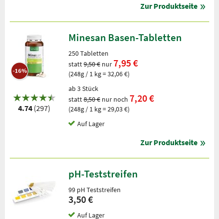
Zur Produktseite
Minesan Basen-Tabletten
250 Tabletten
7,95 €
statt
9,50 €
nur
-16%
(248g / 1 kg = 32,06 €)
ab 3 Stück
7,20 €
statt
8,50 €
nur noch
4.74
(297)
(248g / 1 kg = 29,03 €)
Auf Lager
Zur Produktseite
pH-Teststreifen
99 pH Teststreifen
3,50 €
Auf Lager