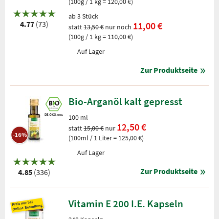
(100g / 1 kg = 120,00 €)
ab 3 Stück
4.77
(73)
11,00 €
statt
13,50 €
nur noch
(100g / 1 kg = 110,00 €)
Auf Lager
Zur Produktseite
Bio-Arganöl kalt gepresst
DE-ÖKO-001
100 ml
12,50 €
statt
15,00 €
nur
-16%
(100ml / 1 Liter = 125,00 €)
Auf Lager
Zur Produktseite
4.85
(336)
Vitamin E 200 I.E. Kapseln