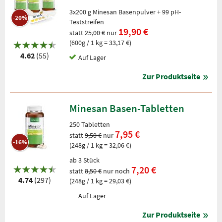
3x200 g Minesan Basenpulver + 99 pH-
-20%
Teststreifen
19,90 €
statt
25,00 €
nur
(600g / 1 kg = 33,17 €)
4.62
(55)
Auf Lager
Zur Produktseite
Minesan Basen-Tabletten
250 Tabletten
7,95 €
statt
9,50 €
nur
-16%
(248g / 1 kg = 32,06 €)
ab 3 Stück
7,20 €
statt
8,50 €
nur noch
4.74
(297)
(248g / 1 kg = 29,03 €)
Auf Lager
Zur Produktseite