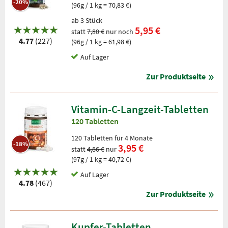
-20%
(96g / 1 kg = 70,83 €)
ab 3 Stück
5,95 €
statt
7,80 €
nur noch
4.77
(227)
(96g / 1 kg = 61,98 €)
Auf Lager
Zur Produktseite
Vitamin-C-Langzeit-Tabletten
120 Tabletten
120 Tabletten für 4 Monate
-18%
3,95 €
statt
4,86 €
nur
(97g / 1 kg = 40,72 €)
Auf Lager
4.78
(467)
Zur Produktseite
Kupfer-Tabletten