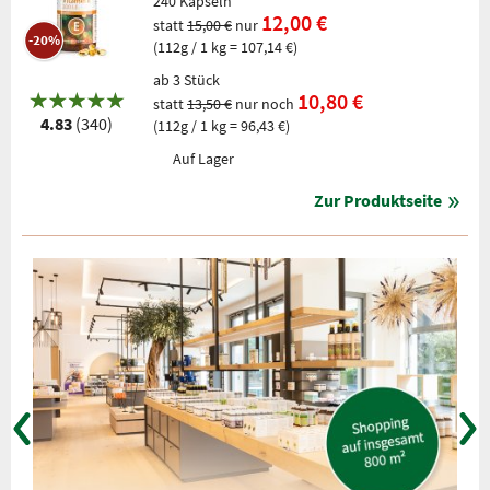
240 Kapseln
12,00 €
statt
15,00 €
nur
-20%
(112g / 1 kg = 107,14 €)
ab 3 Stück
10,80 €
statt
13,50 €
nur noch
4.83
(340)
(112g / 1 kg = 96,43 €)
Auf Lager
Zur Produktseite