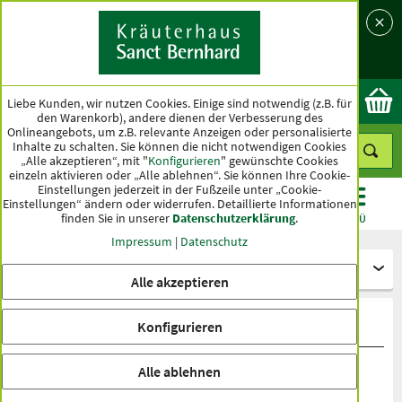
Sprache
Land
Ok
Liebe Kunden, wir nutzen Cookies. Einige sind notwendig (z.B. für
den Warenkorb), andere dienen der Verbesserung des
Onlineangebots, um z.B. relevante Anzeigen oder personalisierte
Inhalte zu schalten. Sie können die nicht notwendigen Cookies
„Alle akzeptieren“, mit "
Konfigurieren
" gewünschte Cookies
einzeln aktivieren oder „Alle ablehnen“. Sie können Ihre Cookie-
Einstellungen jederzeit in der Fußzeile unter „Cookie-
Einstellungen“ ändern oder widerrufen.
Detaillierte Informationen
finden Sie in unserer
Datenschutzerklärung
.
KATEGORIEN
ANGEBOTE
TOPSELLER
MENÜ
Impressum
|
Datenschutz
Kapseln und Tabletten
Alle akzeptieren
Kapseln und Tabletten
Konfigurieren
Alle ablehnen
Top Kategorien