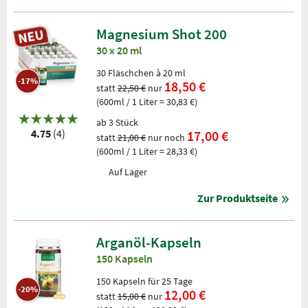
Magnesium Shot 200
30 x 20 ml
30 Fläschchen à 20 ml
-17%
18,50 €
statt
22,50 €
nur
(600ml / 1 Liter = 30,83 €)
ab 3 Stück
4.75
(4)
17,00 €
statt
21,00 €
nur noch
(600ml / 1 Liter = 28,33 €)
Auf Lager
Zur Produktseite
Arganöl-Kapseln
150 Kapseln
150 Kapseln für 25 Tage
-20%
12,00 €
statt
15,00 €
nur