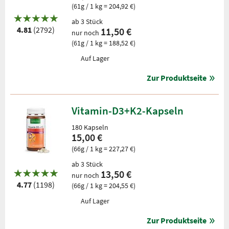
(61g / 1 kg = 204,92 €)
ab 3 Stück
4.81
(2792)
11,50 €
nur noch
(61g / 1 kg = 188,52 €)
Auf Lager
Zur Produktseite
Vitamin-D3+K2-Kapseln
180 Kapseln
15,00 €
(66g / 1 kg = 227,27 €)
ab 3 Stück
13,50 €
nur noch
4.77
(1198)
(66g / 1 kg = 204,55 €)
Auf Lager
Zur Produktseite