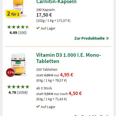
Carnitin-Kapseln
180 Kapseln
17,50 €
(102g / 1 kg = 171,57 €)
Auf Lager
4.69
(100)
Zur Produktseite
Vitamin D3 1.000 I.E. Mono-
Tabletten
250 Tabletten
-17%
4,95 €
statt
6,00 €
nur
(63g / 1 kg = 78,57 €)
ab 3 Stück
4.76
(1058)
4,50 €
statt
5,50 €
nur noch
(63g / 1 kg = 71,43 €)
Auf Lager