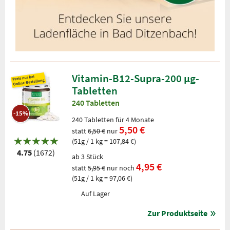
Vitamin-B12-Supra-200 µg-
Tabletten
240 Tabletten
-15%
240 Tabletten für 4 Monate
5,50 €
statt
6,50 €
nur
(51g / 1 kg = 107,84 €)
4.75
(1672)
ab 3 Stück
4,95 €
statt
5,95 €
nur noch
(51g / 1 kg = 97,06 €)
Auf Lager
Zur Produktseite