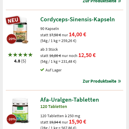
Zur Produktseite
Cordyceps-Sinensis-Kapseln
90 Kapseln
14,00 €
statt
17,50 €
nur
-20%
(54g / 1 kg = 259,26 €)
ab 3 Stück
12,50 €
statt
16,00 €
nur noch
4.8
(5)
(54g / 1 kg = 231,48 €)
Auf Lager
Zur Produktseite
Afa-Uralgen-Tabletten
120 Tabletten
120 Tabletten à 250 mg
-20%
15,90 €
statt
19,94 €
nur
(28g / 1 kg = 567,86 €)