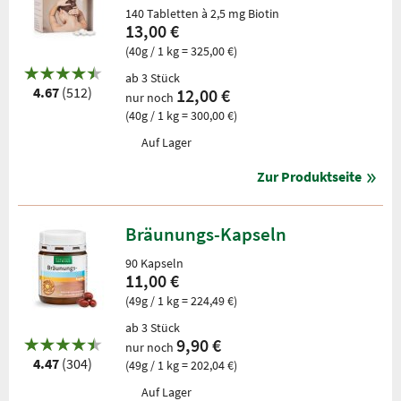
140 Tabletten à 2,5 mg Biotin
13,00 €
(40g / 1 kg = 325,00 €)
ab 3 Stück
4.67
(512)
12,00 €
nur noch
(40g / 1 kg = 300,00 €)
Auf Lager
Zur Produktseite
Bräunungs-Kapseln
90 Kapseln
11,00 €
(49g / 1 kg = 224,49 €)
ab 3 Stück
9,90 €
nur noch
4.47
(304)
(49g / 1 kg = 202,04 €)
Auf Lager