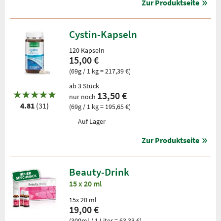
Zur Produktseite
Cystin-Kapseln
120 Kapseln
15,00 €
(69g / 1 kg = 217,39 €)
ab 3 Stück
13,50 €
nur noch
4.81
(31)
(69g / 1 kg = 195,65 €)
Auf Lager
Zur Produktseite
Beauty-Drink
15 x 20 ml
15x 20 ml
19,00 €
(300ml / 1 Liter = 63,33 €)