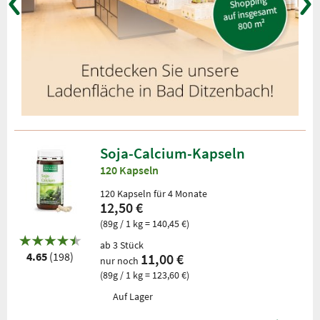
Soja-Calcium-Kapseln
120 Kapseln
120 Kapseln für 4 Monate
12,50 €
(89g / 1 kg = 140,45 €)
ab 3 Stück
4.65
(198)
11,00 €
nur noch
(89g / 1 kg = 123,60 €)
Auf Lager