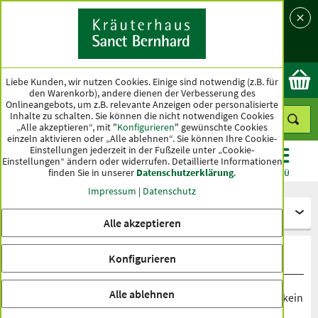
Sprache
Land
Ok
Liebe Kunden, wir nutzen Cookies. Einige sind notwendig (z.B. für
den Warenkorb), andere dienen der Verbesserung des
Onlineangebots, um z.B. relevante Anzeigen oder personalisierte
Inhalte zu schalten. Sie können die nicht notwendigen Cookies
„Alle akzeptieren“, mit "
Konfigurieren
" gewünschte Cookies
einzeln aktivieren oder „Alle ablehnen“. Sie können Ihre Cookie-
Einstellungen jederzeit in der Fußzeile unter „Cookie-
Einstellungen“ ändern oder widerrufen.
Detaillierte Informationen
finden Sie in unserer
Datenschutzerklärung
.
KATEGORIEN
ANGEBOTE
TOPSELLER
MENÜ
Impressum
|
Datenschutz
Kapseln und Tabletten
Alle akzeptieren
Haut, Haare, Nägel
Konfigurieren
Alle ablehnen
Strahlende Haut, kräftige Nägel und gesundes Haar sind kein
Zufall – sondern das Ergebnis einer ausgewogenen