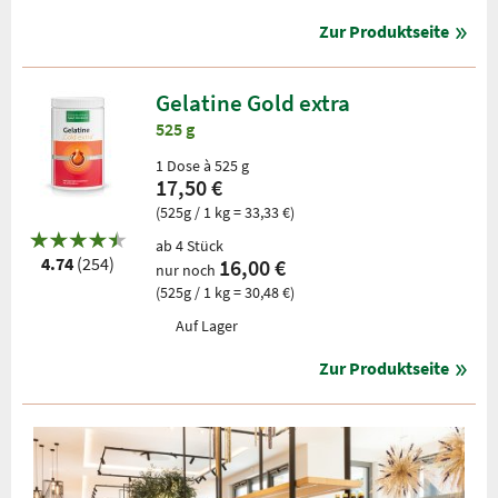
Zur Produktseite
Gelatine Gold extra
525 g
1 Dose à 525 g
17,50 €
(525g / 1 kg = 33,33 €)
ab 4 Stück
4.74
(254)
16,00 €
nur noch
(525g / 1 kg = 30,48 €)
Auf Lager
Zur Produktseite