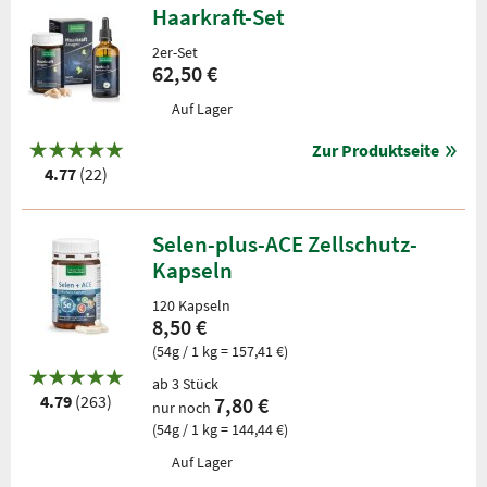
Haarkraft-Set
2er-Set
62,50 €
Auf Lager
Zur Produktseite
4.77
(22)
Selen-plus-ACE Zellschutz-
Kapseln
120 Kapseln
8,50 €
(54g / 1 kg = 157,41 €)
ab 3 Stück
4.79
(263)
7,80 €
nur noch
(54g / 1 kg = 144,44 €)
Auf Lager