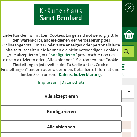
Sprache
Land
Ok
Liebe Kunden, wir nutzen Cookies. Einige sind notwendig (z.B. für
den Warenkorb), andere dienen der Verbesserung des
Onlineangebots, um z.B. relevante Anzeigen oder personalisierte
Inhalte zu schalten. Sie können die nicht notwendigen Cookies
„Alle akzeptieren“, mit "
Konfigurieren
" gewünschte Cookies
einzeln aktivieren oder „Alle ablehnen“. Sie können Ihre Cookie-
Einstellungen jederzeit in der Fußzeile unter „Cookie-
Einstellungen“ ändern oder widerrufen.
Detaillierte Informationen
finden Sie in unserer
Datenschutzerklärung
.
KATEGORIEN
ANGEBOTE
TOPSELLER
MENÜ
Impressum
|
Datenschutz
Kapseln und Tabletten
Alle akzeptieren
Sehen und Hören
Konfigurieren
Sortieren nach Empfehlung
Alle ablehnen