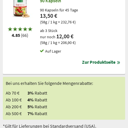
90 Kapseln
90 Kapseln für 45 Tage
13,50 €
(58g / 1 kg = 232,76 €)
ab 3 Stück
4.85
(66)
12,00 €
nur noch
(58g / 1 kg = 206,90 €)
Auf Lager
Zur Produktseite
Bei uns erhalten Sie folgende Mengenrabatte:
Ab 70 €
3%
Rabatt
Ab 100 €
4%
Rabatt
Ab 200 €
5%
Rabatt
Ab 500 €
7%
Rabatt
*Gilt für Lieferungen bei Standardversand (USA).