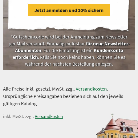
Jetzt anmelden und 10% sichern
*Gutscheincode wird bei der Anmeldung zum Newsletter
per Mail versandt. Einmalig einlösbar
für neue Newsletter-
Abonnenten
. Für die Einlösung ist ein
Kundenkonto
erforderlich
. Falls Sie noch keins haben, können Sie es
während der nächsten Bestellung anlegen.
Alle Preise inkl. gesetzl. MwSt. zzgl.
Versandkosten
.
Ursprüngliche Preisangaben beziehen sich auf den jeweils
gültigen Katalog.
inkl. MwSt. zzgl.
Versandkosten