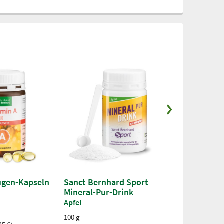
ugen-Kapseln
Sanct Bernhard Sport
Omega-3 Per
Mineral-Pur-Drink
150 Kapseln
Apfel
12,50 €
100 g