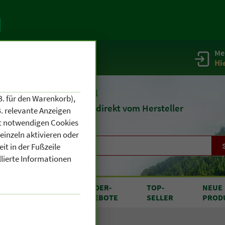
Me
g
Service / Infos
Hi
eit 1903
Naturheilmittel
B. für den Warenkorb),
und
Kosmetik
direkt vom Hersteller
. relevante Anzeigen
cht notwendigen Cookies
einzeln aktivieren oder
it in der Fußzeile
llierte Informationen
RODUKTE
SONDER
-
TOP
-
NEUE
N A BIS Z
ANGEBOTE
SELLER
PROD