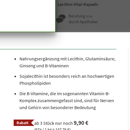
pseln und Tabletten
Nerven
Lecithin-Vital-Kapseln
nqualität seit
Beratung u.a.
undert Jahren
durch Apotheker
Nahrungsergänzung mit Lecithin, Glutaminsäure,
Ginseng und B-Vitaminen
Sojalecithin ist besonders reich an hochwertigen
Phospholipiden
Die B-Vitamine, die im sogenannten Vitamin-B-
Komplex zusammengefasst sind, sind für Nerven
und Gehirn von besonderer Bedeutung
9,90 €
Rabatt
ab 3 Stück nur noch
(67g / 1 kg = 147,76 €)