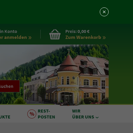
in Konto
Preis:
0,00 €
er anmelden
Zum Warenkorb
Suchen
REST
-
WIR
UKTE
POSTEN
ÜBER UNS