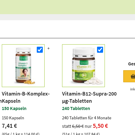
Ge
ink
Vitamin-B-Komplex-
Vitamin-B12-Supra-200
n
Kapseln
µg-Tabletten
150 Kapseln
240 Tabletten
150 Kapseln
240 Tabletten für 4 Monate
7,41 €
5,50 €
statt
6,50 €
nur
(65g / 1 kg = 114,00 €)
(51g / 1 kg = 107,84 €)