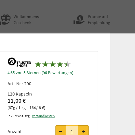
Willkommens-
Prämie auf
Geschenk
Empfehlung
4.65 von 5 Sternen (96 Bewertungen)
Art.-Nr.:
290
120 Kapseln
11,00 €
(67g / 1 kg = 164,18 €)
inkl. MwSt. zzgl.
Versandkosten
ab 3
Stück
Anzahl:
nur