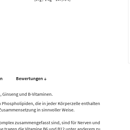
en
Bewer­tungen ↓
, Ginseng und B-Vitaminen.
 Phospholipiden, die in jeder Körperzelle enthalten
Zusammensetzung in sinnvoller Weise.
Komplex zusammengefasst sind, sind für Nerven und
e tragen die Vitamine B6 und B12 unter anderem zu