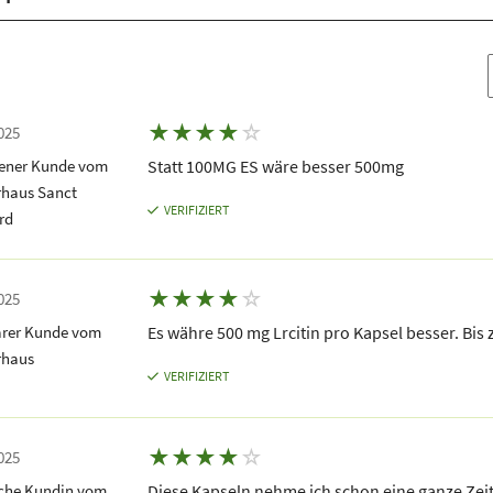
★
★
★
★
☆
025
dener Kunde vom
Statt 100MG ES wäre besser 500mg
rhaus Sanct
VERIFIZIERT
rd
★
★
★
★
☆
025
rer Kunde vom
Es währe 500 mg Lrcitin pro Kapsel besser. Bis
rhaus
VERIFIZIERT
★
★
★
★
☆
025
iche Kundin vom
Diese Kapseln nehme ich schon eine ganze Zeit