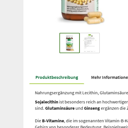
Produkt­beschreibung
Mehr Information
Nahrungsergänzung mit Lecithin, Glutaminsäure
Sojalecithin
ist besonders reich an hochwertigen
sind.
Glutaminsäure
und
Ginseng
ergänzen die 
Die
B-Vitamine
, die im sogenannten Vitamin-B-
Gehirn von besonderer Bedeutung. Beispielsweis