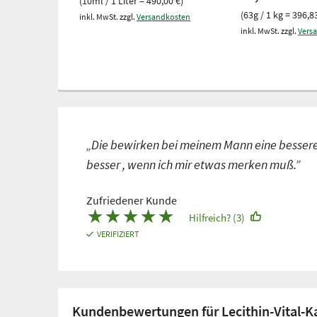
(10ml / 1 Liter = 490,00 €)
(63g / 1 kg = 396,8
inkl. MwSt. zzgl.
Versandkosten
inkl. MwSt. zzgl.
Vers
„Die bewirken bei meinem Mann eine bessere 
besser , wenn ich mir etwas merken muß.”
Zufriedener Kunde
★
★
★
★
★
Hilfreich? (3)
VERIFIZIERT
Kundenbewertungen für Lecithin-Vital-K