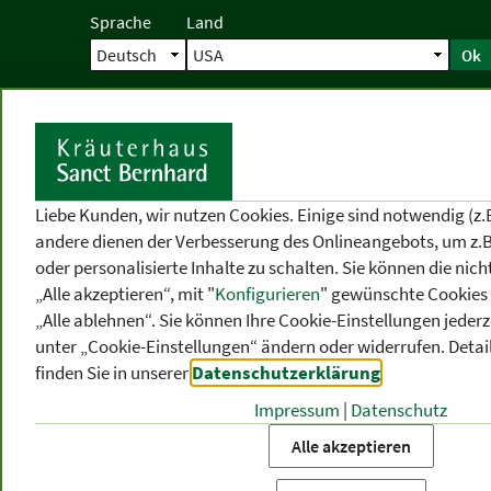
Sprache
Land
Ok
Startseite
Versand
Direktbestellun
S
Liebe Kunden, wir nutzen Cookies. Einige sind notwendig (z.
andere dienen der Verbesserung des Onlineangebots, um z.B
oder personalisierte Inhalte zu schalten. Sie können die ni
„Alle akzeptieren“, mit "
Konfigurieren
" gewünschte Cookies 
„Alle ablehnen“. Sie können Ihre Cookie-Einstellungen jederze
unter „Cookie-Einstellungen“ ändern oder widerrufen.
Detai
finden Sie in unserer
Datenschutzerklärung
.
Impressum
|
Datenschutz
PRODUKT
-
THEMEN
-
P
KATEGORIEN
BEREICHE
VO
Alle akzeptieren