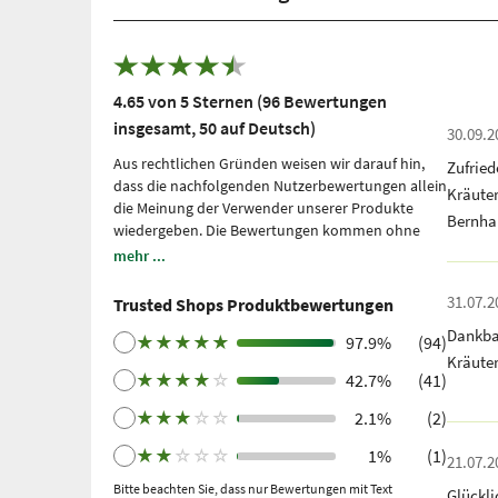
4.65 von 5 Sternen (96 Bewertungen
insgesamt, 50 auf Deutsch)
30.09.2
Aus rechtlichen Gründen weisen wir darauf hin,
Zufrie
dass die nachfolgenden Nutzerbewertungen allein
Kräute
die Meinung der Verwender unserer Produkte
Bernha
wiedergeben. Die Bewertungen kommen ohne
unsere Einflussnahme zustande, wir geben sie
mehr ...
lediglich unmittelbar und ungefiltert wieder, ohne
sie uns zu eigen zu machen. Bitte beachten Sie: Es
31.07.2
Trusted Shops Produktbewertungen
handelt sich um persönliche, individuelle
Dankba
Erfahrungen, welche nicht durch Studien belegt
★
★
★
★
★
97.9%
(94)
Kräute
sind. Wir nutzen Trusted Shops als unabhängigen
★
★
★
★
☆
42.7%
(41)
Dienstleister seit 2021 für die Einholung von
Bewertungen. Trusted Shops hat Maßnahmen
★
★
★
☆
☆
2.1%
(2)
getroffen, um sicherzustellen, dass es sich um
echte Bewertungen handelt.
Mehr Informationen
.
★
★
☆
☆
☆
1%
(1)
21.07.2
Ältere Bewertungen wurden über Trustpilot nach
Bitte beachten Sie, dass nur Bewertungen mit Text
Glückl
einem getätigten Kauf und anschließender