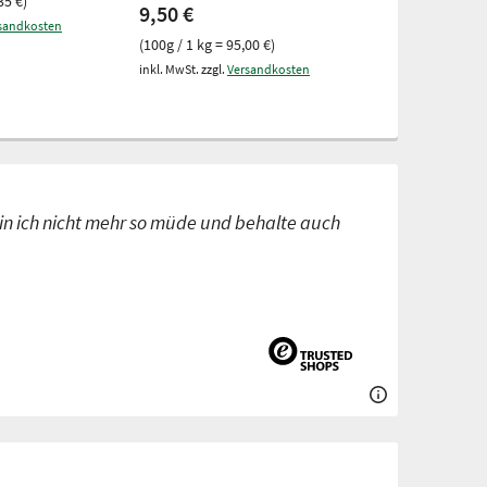
35 €)
(99g / 1 kg = 12
9,50 €
sandkosten
inkl. MwSt. zzgl.
V
(100g / 1 kg = 95,00 €)
inkl. MwSt. zzgl.
Versandkosten
in ich nicht mehr so müde und behalte auch