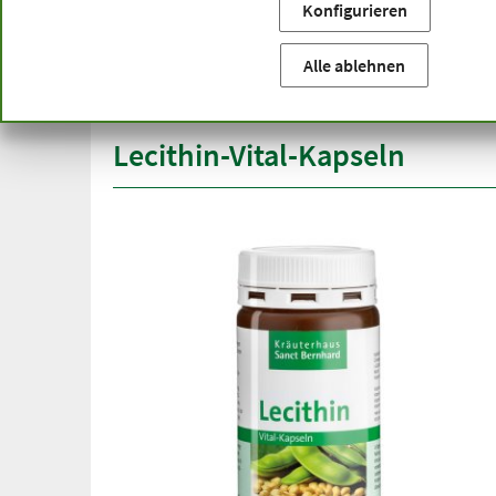
Konfigurieren
Sie befinden sich hier:
Startseite
Produktkategorien
Ka
versandkostenfrei
Spitze
Alle ablehnen
ab 50 €
über h
innerhalb Deutschlands
Lecithin-Vital-Kapseln