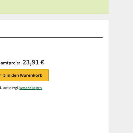
23,91 €
samtpreis:
3
in den Warenkorb
l. MwSt. zzgl.
Versandkosten