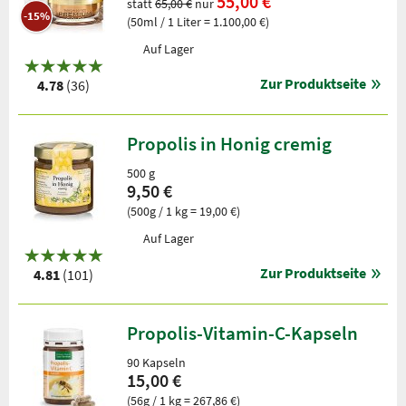
55,00 €
statt
65,00 €
nur
-15%
(50ml / 1 Liter = 1.100,00 €)
Auf Lager
Zur Produktseite
4.78
(36)
Propolis in Honig cremig
500 g
9,50 €
(500g / 1 kg = 19,00 €)
Auf Lager
Zur Produktseite
4.81
(101)
Propolis-Vitamin-C-Kapseln
90 Kapseln
15,00 €
(56g / 1 kg = 267,86 €)