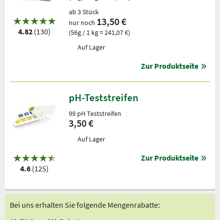
ab 3 Stück
13,50 €
nur noch
4.82
(130)
(56g / 1 kg = 241,07 €)
Auf Lager
Zur Produktseite
pH-Teststreifen
99 pH Teststreifen
3,50 €
Auf Lager
Zur Produktseite
4.6
(125)
Bei uns erhalten Sie folgende Mengenrabatte: