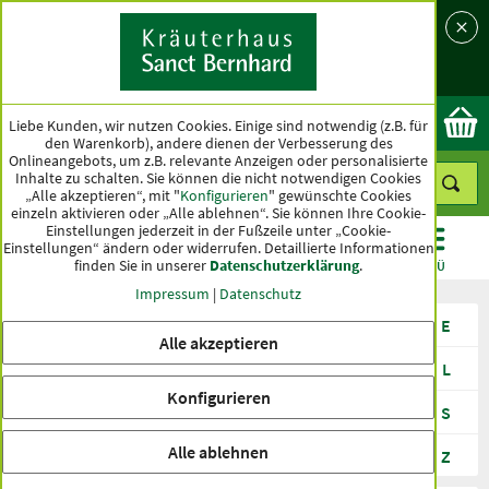
Sprache
Land
Ok
Liebe Kunden, wir nutzen Cookies. Einige sind notwendig (z.B. für
den Warenkorb), andere dienen der Verbesserung des
Onlineangebots, um z.B. relevante Anzeigen oder personalisierte
Inhalte zu schalten. Sie können die nicht notwendigen Cookies
„Alle akzeptieren“, mit "
Konfigurieren
" gewünschte Cookies
einzeln aktivieren oder „Alle ablehnen“. Sie können Ihre Cookie-
Einstellungen jederzeit in der Fußzeile unter „Cookie-
Einstellungen“ ändern oder widerrufen.
Detaillierte Informationen
finden Sie in unserer
Datenschutzerklärung
.
KATEGORIEN
ANGEBOTE
TOPSELLER
MENÜ
Impressum
|
Datenschutz
Alle
0-9
A
B
C
D
E
Alle akzeptieren
F
G
H
I
J
K
L
Konfigurieren
M
N
O
P
Q
R
S
Alle ablehnen
T
U
V
W
X
Y
Z