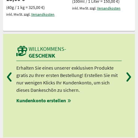
(100ml / 1 Liter = 150,00 €)
(40g / 1 kg = 325,00 €)
inkl. MwSt. zzgl.
Versandkosten
inkl. MwSt. zzgl.
Versandkosten
WILLKOMMENS-
GESCHENK
n
Erhalten Sie eines unserer exklusiven Produkte
Bei
gratis zu Ihrer ersten Bestellung! Erstellen Sie mit
Ab 
lle
nur wenigen Klicks Ihr Kundenkonto, um sich
Ab 
dieses Dankeschön zu sichern.
Ab 
Kundenkonto erstellen
Ab 
en
ungen