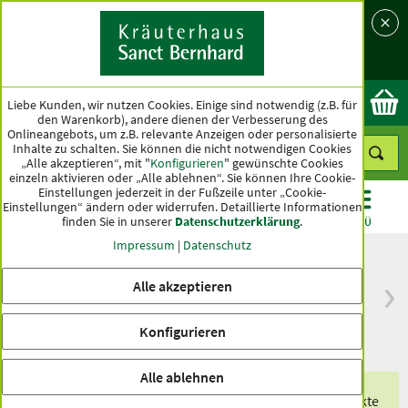
Sprache
Land
Ok
Liebe Kunden, wir nutzen Cookies. Einige sind notwendig (z.B. für
den Warenkorb), andere dienen der Verbesserung des
Onlineangebots, um z.B. relevante Anzeigen oder personalisierte
Inhalte zu schalten. Sie können die nicht notwendigen Cookies
„Alle akzeptieren“, mit "
Konfigurieren
" gewünschte Cookies
einzeln aktivieren oder „Alle ablehnen“. Sie können Ihre Cookie-
Einstellungen jederzeit in der Fußzeile unter „Cookie-
Einstellungen“ ändern oder widerrufen.
Detaillierte Informationen
finden Sie in unserer
Datenschutzerklärung
.
KATEGORIEN
ANGEBOTE
TOPSELLER
MENÜ
Impressum
|
Datenschutz
Alle akzeptieren
versandkostenfrei
Spitzenqualität seit
ab 50 €
über hundert Jahren
Konfigurieren
innerhalb Deutschlands
Alle ablehnen
Erhalten Sie eines unserer exklusiven Produkte