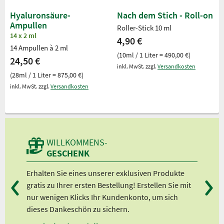
Hyaluronsäure-
Nach dem Stich - Roll-on
Ampullen
Roller-Stick 10 ml
14 x 2 ml
4,90 €
14 Ampullen à 2 ml
(10ml / 1 Liter = 490,00 €)
24,50 €
inkl. MwSt. zzgl.
Versandkosten
(28ml / 1 Liter = 875,00 €)
inkl. MwSt. zzgl.
Versandkosten
WILLKOMMENS-
GESCHENK
n
Erhalten Sie eines unserer exklusiven Produkte
Bei
gratis zu Ihrer ersten Bestellung! Erstellen Sie mit
Ab 
lle
nur wenigen Klicks Ihr Kundenkonto, um sich
Ab 
dieses Dankeschön zu sichern.
Ab 