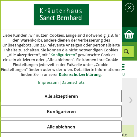
Sprache
Land
Ok
Liebe Kunden, wir nutzen Cookies. Einige sind notwendig (z.B. für
den Warenkorb), andere dienen der Verbesserung des
Onlineangebots, um z.B. relevante Anzeigen oder personalisierte
Inhalte zu schalten. Sie können die nicht notwendigen Cookies
„Alle akzeptieren“, mit "
Konfigurieren
" gewünschte Cookies
einzeln aktivieren oder „Alle ablehnen“. Sie können Ihre Cookie-
Einstellungen jederzeit in der Fußzeile unter „Cookie-
Einstellungen“ ändern oder widerrufen.
Detaillierte Informationen
finden Sie in unserer
Datenschutzerklärung
.
KATEGORIEN
ANGEBOTE
TOPSELLER
MENÜ
Impressum
|
Datenschutz
Alle akzeptieren
versandkostenfrei
Spitzenqualität seit
ab 50 €
über hundert Jahren
Konfigurieren
innerhalb Deutschlands
Alle ablehnen
Erhalten Sie eines unserer exklusiven Produkte