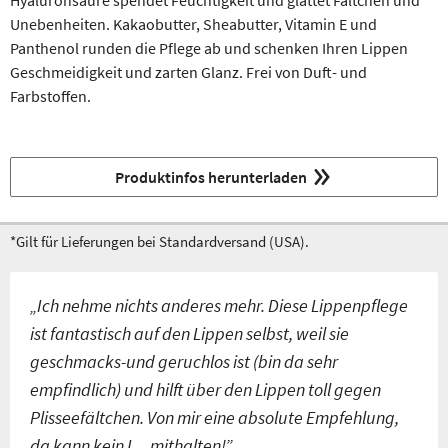
Hyaluronsäure spendet Feuchtigkeit und glättet Fältchen und
Unebenheiten. Kakaobutter, Sheabutter, Vitamin E und
Panthenol runden die Pflege ab und schenken Ihren Lippen
Geschmeidigkeit und zarten Glanz. Frei von Duft- und
Farbstoffen.
Produktinfos herunterladen
*Gilt für Lieferungen bei Standardversand (USA).
„Ich nehme nichts anderes mehr. Diese Lippenpflege
ist fantastisch auf den Lippen selbst, weil sie
geschmacks-und geruchlos ist (bin da sehr
empfindlich) und hilft über den Lippen toll gegen
Plisseefältchen. Von mir eine absolute Empfehlung,
da kann kein L... mithalten!”