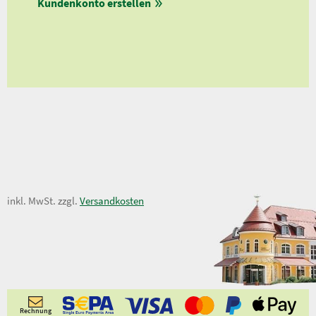
Kundenkonto erstellen
Ab 
en
ungen
6,50 €
inkl. MwSt. zzgl.
Versandkosten
Rechnung