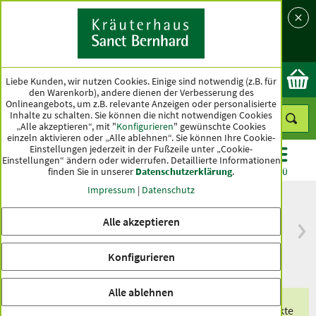
Sprache
Land
Ok
Liebe Kunden, wir nutzen Cookies. Einige sind notwendig (z.B. für
den Warenkorb), andere dienen der Verbesserung des
Onlineangebots, um z.B. relevante Anzeigen oder personalisierte
Inhalte zu schalten. Sie können die nicht notwendigen Cookies
„Alle akzeptieren“, mit "
Konfigurieren
" gewünschte Cookies
einzeln aktivieren oder „Alle ablehnen“. Sie können Ihre Cookie-
Einstellungen jederzeit in der Fußzeile unter „Cookie-
Einstellungen“ ändern oder widerrufen.
Detaillierte Informationen
finden Sie in unserer
Datenschutzerklärung
.
KATEGORIEN
ANGEBOTE
TOPSELLER
MENÜ
Impressum
|
Datenschutz
Alle akzeptieren
versandkostenfrei
Spitzenqualität seit
ab 50 €
über hundert Jahren
Konfigurieren
innerhalb Deutschlands
Alle ablehnen
Erhalten Sie eines unserer exklusiven Produkte