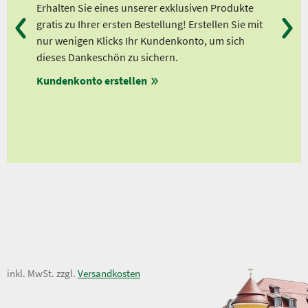
n
Erhalten Sie eines unserer exklusiven Produkte
Bei
gratis zu Ihrer ersten Bestellung! Erstellen Sie mit
Ab 
lle
nur wenigen Klicks Ihr Kundenkonto, um sich
Ab 
dieses Dankeschön zu sichern.
Ab 
Kundenkonto erstellen
Ab 
en
ungen
11,00 €
inkl. MwSt. zzgl.
Versandkosten