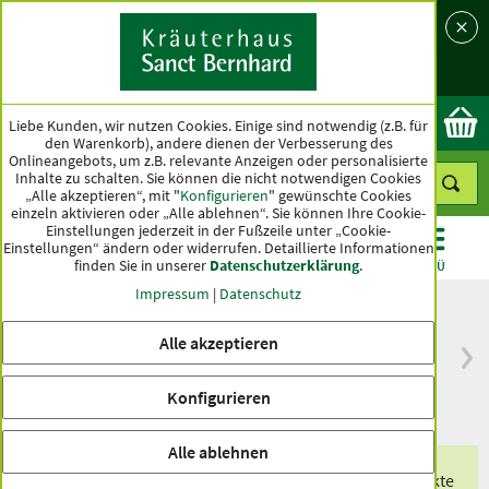
Sprache
Land
Ok
Liebe Kunden, wir nutzen Cookies. Einige sind notwendig (z.B. für
den Warenkorb), andere dienen der Verbesserung des
Onlineangebots, um z.B. relevante Anzeigen oder personalisierte
Inhalte zu schalten. Sie können die nicht notwendigen Cookies
„Alle akzeptieren“, mit "
Konfigurieren
" gewünschte Cookies
einzeln aktivieren oder „Alle ablehnen“. Sie können Ihre Cookie-
Einstellungen jederzeit in der Fußzeile unter „Cookie-
Einstellungen“ ändern oder widerrufen.
Detaillierte Informationen
finden Sie in unserer
Datenschutzerklärung
.
KATEGORIEN
ANGEBOTE
TOPSELLER
MENÜ
Impressum
|
Datenschutz
Alle akzeptieren
versandkostenfrei
Spitzenqualität seit
ab 50 €
über hundert Jahren
Konfigurieren
innerhalb Deutschlands
Alle ablehnen
Erhalten Sie eines unserer exklusiven Produkte