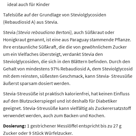
ideal auch für Kinder
Tafelsüße auf der Grundlage von Steviolglycosiden
(Rebaudiosid A) aus Stevia.
Stevia
(Stevia rebaudiana Bertoni),
auch Süßkraut oder
Honigkraut genannt, ist eine aus Paraguay stammende Pflanze.
Ihre erstaunliche Süßkraft, die die von gewöhnlichem Zucker
um ein Vielfaches übersteigt, verdankt Stevia den
Steviolglycosiden, die sich in den Blättern befinden. Durch den
Gehalt von mindestens 97% Rebaudiosid A, dem Steviolglycosid
mit dem reinsten, süßesten Geschmack, kann Stevia- Streusüße
äußerst sparsam dosiert werden.
Stevia-Streusüße ist praktisch kalorienfrei, hat keinen Einfluss
auf den Blutzuckerspiegel und ist deshalb für Diabetiker
geeignet. Stevia-Streusüße kann vielfältig als Zuckerersatzstoff
verwendet werden, auch zum Backen und Kochen.
Dosierung:
1 gestrichener Messlöffel entspricht bis zu 27 g
Zucker oder 9 Stück Würfelzucker.