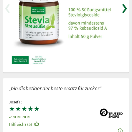
„bin diabetiger der beste ersatz für zucker”
Josef P.
★
★
★
★
★
VERIFIZIERT
Hilfreich? (5)