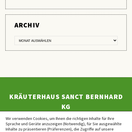
ER
ARCHIV
KRÄUTERHAUS SANCT BERNHARD
KG
Helfensteinstr. 47 | D-73342 Bad Ditzenbach | Telefon +49
Wir verwenden Cookies, um Ihnen die richtigen Inhalte für Ihre
(0)7334 / 9654-0 | Telefax +49 (0) 7334 / 9654-44 |
Sprache und Geräte anzuzeigen (Notwendig), für Sie ausgewählte
Inhalte zu präsentieren (Präferenzen), die Zugriffe auf unsere
info@kraeuterhaus.de