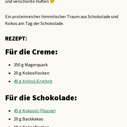
und verschonte Hüften
Ein proteinreicher himmlischer Traum aus Schokolade und
Kokos am Tag der Schokolade.
REZEPT:
Für die Creme:
350 g Magerquark
20 g Kokosflocken
40 g Xylitol/Erythrit
Für die Schokolade:
45 g Kokosöl (flüssig)
20 g Backkakao