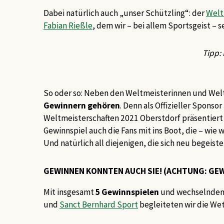
Dabei natürlich auch
„unser Schützling“: der
Welt
Fabian Rießle
, dem wir – bei allem Sportsgeist –
Tipp:
So oder so: Neben den Weltmeisterinnen und Wel
Gewinnern gehören
. Denn als Offizieller Sponsor
Weltmeisterschaften 2021 Oberstdorf präsentiert 
Gewinnspiel auch die Fans mit ins Boot, die – wie 
Und natürlich all diejenigen, die sich neu begeist
GEWINNEN KONNTEN AUCH SIE! (ACHTUNG: GEW
Mit insgesamt
5 Gewinnspielen
und wechselnde
und
Sanct Bernhard Sport
begleiteten wir die We