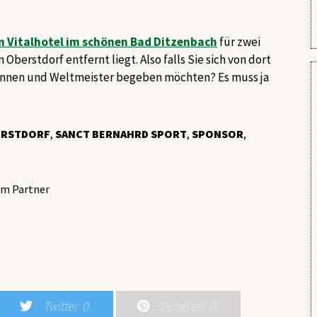
m Vitalhotel im schönen Bad Ditzenbach
für zwei
berstdorf entfernt liegt. Also falls Sie sich von dort
rinnen und Weltmeister begeben möchten? Es muss ja
ERSTDORF
,
SANCT BERNAHRD SPORT
,
SPONSOR
,
m Partner
KOSMETIK
DIE RICHTIGE LIPPENPFLEGE IM
Twitter
0
Pinterest
0
WINTER