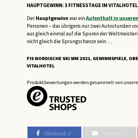
HAUPTGEWINN: 3 FITNESSTAGE IM VITALHOTEL
Der
Hauptgewinn
war ein
Aufenthalt in unsere
Personen – das übrigens nur zwei Autostunden von O
aus gleich einmal auf die Spuren der Weltmeiste
nicht gleich die Sprungschanze sein …
FIS NORDISCHE SKI WM 2021
,
GEWINNSPIELE
,
OB
VITALHOTEL
Produktbewertungen werden gesammelt von unsere
Facebook
0
Youtube
3