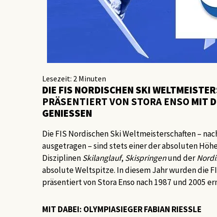
Lesezeit:
2
Minuten
DIE FIS NORDISCHEN SKI WELTMEISTE
PRÄSENTIERT VON STORA ENSO
MIT 
GENIESSEN
Die FIS Nordischen Ski Weltmeisterschaften – nach wechselvoller Geschichte heutzutage alle zwei Jahre
ausgetragen – sind stets einer der absoluten Höh
Disziplinen
Skilanglauf
,
Skispringen
und der
Nordi
absolute Weltspitze. In diesem Jahr wurden die 
präsentiert von Stora Enso nach 1987 und 2005 er
MIT DABEI: OLYMPIASIEGER FABIAN RIESSLE