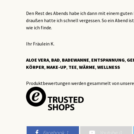
Den Rest des Abends habe ich dann mit einem guten 
draußen hatte ich schnell vergessen. So ein Abend i
wie ich finde.
Ihr Fräulein K.
ALOE VERA
,
BAD
,
BADEWANNE
,
ENTSPANNUNG
,
GE
KÖRPER
,
MAKE-UP
,
TEE
,
WÄRME
,
WELLNESS
Produktbewertungen werden gesammelt von unsere
Facebook
1
Youtube
0