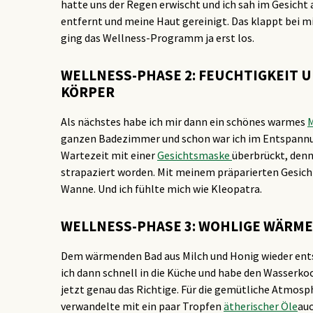
hatte uns der Regen erwischt und ich sah im Gesicht 
entfernt und meine Haut gereinigt. Das klappt bei
ging das Wellness-Programm ja erst los.
WELLNESS-PHASE 2: FEUCHTIGKEIT 
KÖRPER
Als nächstes habe ich mir dann ein schönes warmes
M
ganzen Badezimmer und schon war ich im Entspannung
Wartezeit mit einer
Gesichtsmaske
überbrückt, denn
strapaziert worden. Mit meinem präparierten Gesicht 
Wanne. Und ich fühlte mich wie Kleopatra.
WELLNESS-PHASE 3: WOHLIGE WÄRME
Dem wärmenden Bad aus Milch und Honig wieder ents
ich dann schnell in die Küche und habe den Wasserk
jetzt genau das Richtige. Für die gemütliche Atmos
verwandelte mit ein paar Tropfen
ätherischer Öle
au