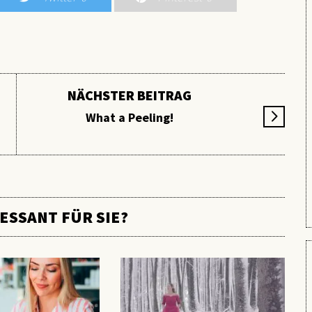
NÄCHSTER BEITRAG
KOSMETIK
What a Peeling!
DIE RICHTIGE LIPPENPFLEGE IM
WINTER
ESSANT FÜR SIE?