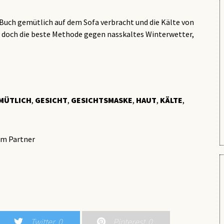
Buch gemütlich auf dem Sofa verbracht und die Kälte von
st doch die beste Methode gegen nasskaltes Winterwetter,
MÜTLICH
,
GESICHT
,
GESICHTSMASKE
,
HAUT
,
KÄLTE
,
m Partner
Twitter
0
Pinterest
0