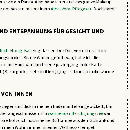
aus wie ein Panda. Also habe ich zuerst das ganze Makeup
 mir am besten mit meinem
Aloe-Vera-Pflegeset
. Doch damit
UND ENTSPANNUNG FÜR GESICHT UND
ilch-Honig-Bad
eingelassen. Der Duft verteilte sich im
smodus. Bis die Wanne gefüllt war, habe ich die
 meine Haut war durch den Spaziergang in der Kälte
(Berni guckte sehr irritiert) ging es dann ab in die warme
 VON INNEN
tiegen und dick in meinen Bademantel eingewickelt, bin
ocher angeschmissen. Ein
wärmender Beruhigungstee
war
phäre holte ich noch meine Duftlampe aus dem Schrank und
ch mein Wohnzimmer in einen Wellness-Tempel.