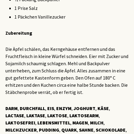
1 Prise Salz
1 Päckchen Vanillezucker
Zubereitung
Die Äpfel schälen, das Kerngehäuse entfernen und das
Fruchtfleisch in kleine Würfel schneiden. Eier mit Zucker und
Sojamilch schaumig schlagen. Mehl und Backpulver
unterheben, zum Schluss die Äpfel. Alles zusammen in eine
gut gefettete Kastenform geben. Den Ofen auf 180° C
erhitzen und den Kuchen circa eine halbe Stunde backen. Die
Stäbchenprobe verrät, ob er fertig ist.
DARM
,
DURCHFALL
,
EIS
,
ENZYM
,
JOGHURT
,
KÄSE
,
LACTASE
,
LAKTASE
,
LAKTOSE
,
LAKTOSEARM
,
LAKTOSEFREI
,
LEBENSMITTEL
,
MAGEN
,
MILCH
,
MILCHZUCKER
,
PUDDING
,
QUARK
,
SAHNE
,
SCHOKOLADE
,