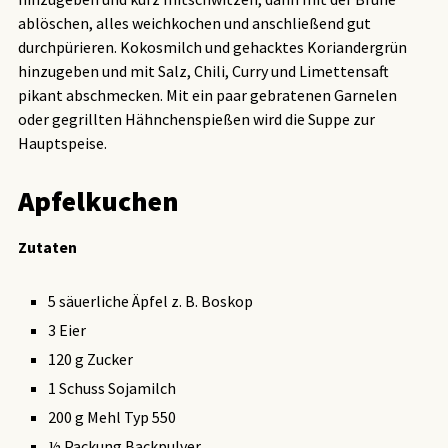
ablöschen, alles weichkochen und anschließend gut
durchpürieren. Kokosmilch und gehacktes Koriandergrün
hinzugeben und mit Salz, Chili, Curry und Limettensaft
pikant abschmecken. Mit ein paar gebratenen Garnelen
oder gegrillten Hähnchenspießen wird die Suppe zur
Hauptspeise.
Apfelkuchen
Zutaten
5 säuerliche Äpfel z. B. Boskop
3 Eier
120 g Zucker
1 Schuss Sojamilch
200 g Mehl Typ 550
½ Packung Backpulver