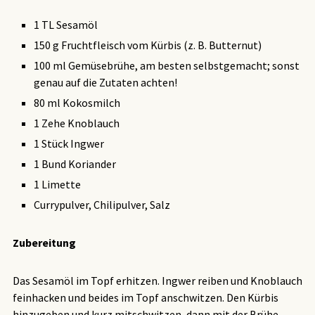
1 TL Sesamöl
150 g Fruchtfleisch vom Kürbis (z. B. Butternut)
100 ml Gemüsebrühe, am besten selbstgemacht; sonst
genau auf die Zutaten achten!
80 ml Kokosmilch
1 Zehe Knoblauch
1 Stück Ingwer
1 Bund Koriander
1 Limette
Currypulver, Chilipulver, Salz
Zubereitung
Das Sesamöl im Topf erhitzen. Ingwer reiben und Knoblauch
feinhacken und beides im Topf anschwitzen. Den Kürbis
hinzugeben und kurz mitschwitzen, dann mit der Brühe