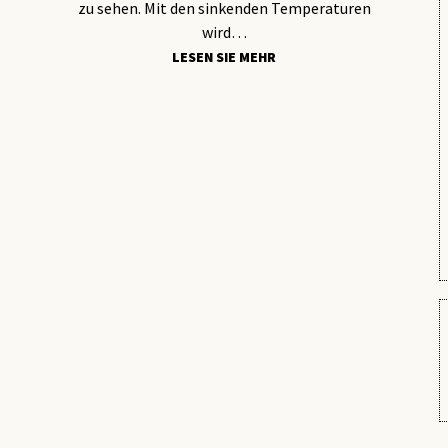
zu sehen. Mit den sinkenden Temperaturen
wird…
LESEN SIE MEHR
KOSMETIK
DIE RICHTIGE LIPPENPFLEGE IM
WINTER