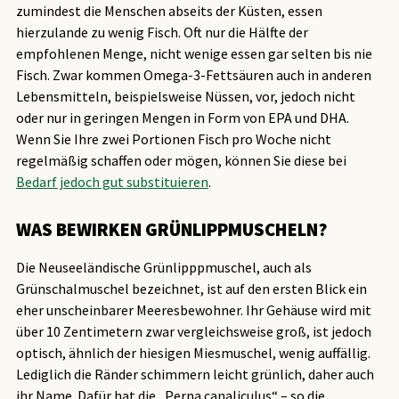
zumindest die Menschen abseits der Küsten, essen
hierzulande zu wenig Fisch. Oft nur die Hälfte der
empfohlenen Menge, nicht wenige essen gar selten bis nie
Fisch. Zwar kommen Omega-3-Fettsäuren auch in anderen
Lebensmitteln, beispielsweise Nüssen, vor, jedoch nicht
oder nur in geringen Mengen in Form von EPA und DHA.
Wenn Sie Ihre zwei Portionen Fisch pro Woche nicht
regelmäßig schaffen oder mögen, können Sie diese bei
Bedarf jedoch gut substituieren
.
WAS BEWIRKEN GRÜNLIPPMUSCHELN?
Die Neuseeländische Grünlipppmuschel, auch als
Grünschalmuschel bezeichnet, ist auf den ersten Blick ein
eher unscheinbarer Meeresbewohner. Ihr Gehäuse wird mit
über 10 Zentimetern zwar vergleichsweise groß, ist jedoch
optisch, ähnlich der hiesigen Miesmuschel, wenig auffällig.
Lediglich die Ränder schimmern leicht grünlich, daher auch
ihr Name. Dafür hat die „Perna canaliculus“ – so die