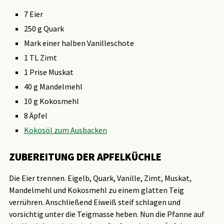
7 Eier
250 g Quark
Mark einer halben Vanilleschote
1 TL Zimt
1 Prise Muskat
40 g Mandelmehl
10 g Kokosmehl
8 Äpfel
Kokosöl zum Ausbacken
ZUBEREITUNG DER APFELKÜCHLE
Die Eier trennen. Eigelb, Quark, Vanille, Zimt, Muskat,
Mandelmehl und Kokosmehl zu einem glatten Teig
verrühren. Anschließend Eiweiß steif schlagen und
vorsichtig unter die Teigmasse heben. Nun die Pfanne auf