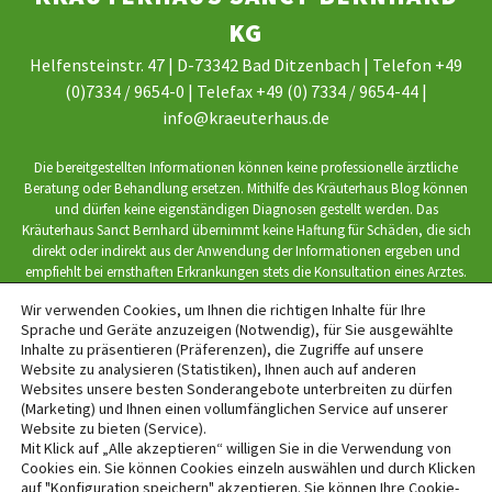
KG
Helfensteinstr. 47 | D-73342 Bad Ditzenbach | Telefon +49
(0)7334 / 9654-0 | Telefax +49 (0) 7334 / 9654-44 |
info@kraeuterhaus.de
Die bereitgestellten Informationen können keine professionelle ärztliche
Beratung oder Behandlung ersetzen. Mithilfe des Kräuterhaus Blog können
und dürfen keine eigenständigen Diagnosen gestellt werden. Das
Kräuterhaus Sanct Bernhard übernimmt keine Haftung für Schäden, die sich
direkt oder indirekt aus der Anwendung der Informationen ergeben und
empfiehlt bei ernsthaften Erkrankungen stets die Konsultation eines Arztes.
Wir verwenden Cookies, um Ihnen die richtigen Inhalte für Ihre
Sprache und Geräte anzuzeigen (Notwendig), für Sie ausgewählte
Inhalte zu präsentieren (Präferenzen), die Zugriffe auf unsere
Website zu analysieren (Statistiken), Ihnen auch auf anderen
website by interface medien
Websites unsere besten Sonderangebote unterbreiten zu dürfen
(Marketing) und Ihnen einen vollumfänglichen Service auf unserer
Website zu bieten (Service).
BACK TO TOP
Mit Klick auf „Alle akzeptieren“ willigen Sie in die Verwendung von
Cookies ein. Sie können Cookies einzeln auswählen und durch Klicken
auf "Konfiguration speichern" akzeptieren. Sie können Ihre Cookie-