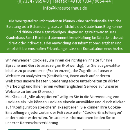
(0)7334 / 9654-0 | Telefax +49 (0) 7334 / 9654-44 |
info@kraeuterhaus.de
Die bereitgestellten Informationen können keine professionelle ärztliche
Beratung oder Behandlung ersetzen. Mithilfe des Kräuterhaus Blog können
und dürfen keine eigenständigen Diagnosen gestellt werden. Das
Kräuterhaus Sanct Bernhard übernimmt keine Haftung für Schäden, die sich
direkt oder indirekt aus der Anwendung der Informationen ergeben und
empfiehlt bei ernsthaften Erkrankungen stets die Konsultation eines Arztes.
Wir verwenden Cookies, um Ihnen die richtigen Inhalte für Ihre
Sprache und Geräte anzuzeigen (Notwendig), für Sie ausgewählte
Inhalte zu präsentieren (Präferenzen), die Zugriffe auf unsere
Website zu analysieren (Statistiken), Ihnen auch auf anderen
website by interface medien
Websites unsere besten Sonderangebote unterbreiten zu dürfen
(Marketing) und Ihnen einen vollumfänglichen Service auf unserer
Website zu bieten (Service).
BACK TO TOP
Mit Klick auf „Alle akzeptieren“ willigen Sie in die Verwendung von
Cookies ein. Sie können Cookies einzeln auswählen und durch Klicken
auf "Konfiguration speichern" akzeptieren. Sie können Ihre Cookie-
Einstellungen jederzeit in der Fußzeile unter "Cookie-Einstellungen"
ändern oder widerrufen. Detaillierte Informationen finden Sie in
unserer Datenschutzerklärung.