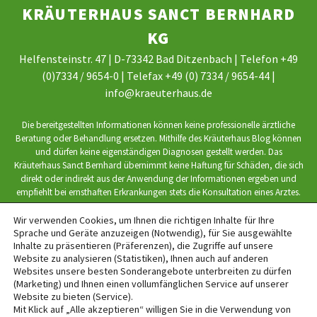
KRÄUTERHAUS SANCT BERNHARD
KG
Helfensteinstr. 47 | D-73342 Bad Ditzenbach | Telefon +49
(0)7334 / 9654-0 | Telefax +49 (0) 7334 / 9654-44 |
info@kraeuterhaus.de
Die bereitgestellten Informationen können keine professionelle ärztliche
Beratung oder Behandlung ersetzen. Mithilfe des Kräuterhaus Blog können
und dürfen keine eigenständigen Diagnosen gestellt werden. Das
Kräuterhaus Sanct Bernhard übernimmt keine Haftung für Schäden, die sich
direkt oder indirekt aus der Anwendung der Informationen ergeben und
empfiehlt bei ernsthaften Erkrankungen stets die Konsultation eines Arztes.
Wir verwenden Cookies, um Ihnen die richtigen Inhalte für Ihre
Sprache und Geräte anzuzeigen (Notwendig), für Sie ausgewählte
Inhalte zu präsentieren (Präferenzen), die Zugriffe auf unsere
Website zu analysieren (Statistiken), Ihnen auch auf anderen
website by interface medien
Websites unsere besten Sonderangebote unterbreiten zu dürfen
(Marketing) und Ihnen einen vollumfänglichen Service auf unserer
Website zu bieten (Service).
BACK TO TOP
Mit Klick auf „Alle akzeptieren“ willigen Sie in die Verwendung von