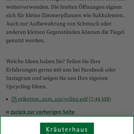
weiterverwenden. Die breiten Öffnungen eignen
sich für kleine Zimmerpflanzen wie Sukkulenten.
Auch zur Aufbewahrung von Schmuck oder
anderen kleinen Gegenständen können die Tiegel
genutzt werden.
Welche Ideen haben Sie? Teilen Sie Ihre
Erfahrungen gerne mit uns bei Facebook oder
Instagram und zeigen Sie uns Ihre eigenen
Upcycling-Ideen.
etiketten_zum_upcycling.pdf (7.44 MB)
zurück zur vorherigen Seite