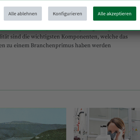
Alle ablehnen
Konfigurieren
Alle akzeptieren
s Know-how, die eigene Entwicklung und
b sowie innovative, frische und preisgünstige
ität sind die wichtigsten Komponenten, welche das
hren zu einem Branchenprimus haben werden