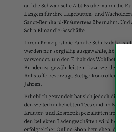
auf die Schwäbische Alb: Es übernahm die Fami
Langem für ihre Hagebutten- und Wacholdersp
Sanct-Bernhard-Kräutertees übernahm. Und sie
Sohn Elmar die Geschäfte.
Ihrem Prinzip ist die Familie Schulz dabei st
werden nur sorgfältig ausgewählte, höchstmög
verwendet, um den Erhalt des Wohlbefindens,
Kunden zu gewährleisten. Dazu werden, wann
Rohstoffe bevorzugt. Stetige Kontrollen garan
Jahren.
Erheblich gewandelt hat sich jedoch die Pro
den weiterhin beliebten Tees sind im Kräuter
Kräuter- und Kosmetikspezialitäten im Progr
den beliebten Ladengeschäften wird heute au
erfolgreicher Online-Shop betrieben, der b