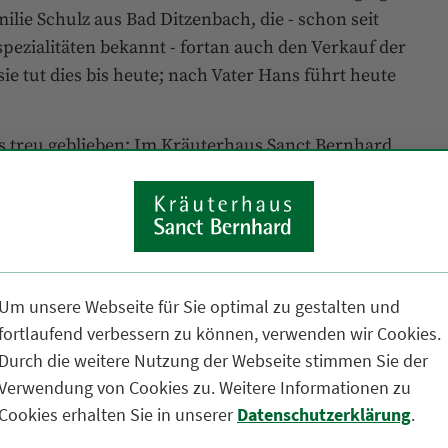
lie Schulz aus Bad Ditzenbach, die - schon seit
ezialitäten bekannt - fortan auch den Verkauf der
 tut dies bis heute; nach Vater Hans führt heute
ets treu geblieben: Im Kräuterhaus Sanct Bernhard
lich dosierte Essenzen, Extrakte und Wirkstoffe
 der Gesundheit und natürlichen Schönheit der
 immer möglich, pflanzliche und mineralische
tieren zudem höchste Qualität - heute wie vor 100
Um unsere Webseite für Sie optimal zu gestalten und
duktpalette des Hauses Sanct Bernhard. Denn neben
fortlaufend verbessern zu können, verwenden wir Cookies.
haus heute rund 800 verschiedene Naturheilmittel-,
Durch die weitere Nutzung der Webseite stimmen Sie der
amm. Auch deren Vertrieb geht mit der Zeit. Neben
Verwendung von Cookies zu. Weitere Informationen zu
ch im Internet (www.kraeuterhaus.de) ein
Cookies erhalten Sie in unserer
Datenschutzerklärung
.
ereits Hunderttausende von Kundinnen und Kunden