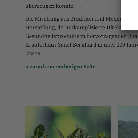
überzeugen konnte.
Die Mischung aus Tradition und Moderne, da
Herstellung, der unkomplizierte Direktvertrie
Gesundheitsprodukte in hervorragender Qual
Kräuterhaus Sanct Bernhard in über 100 Ja
lassen.
zurück zur vorherigen Seite