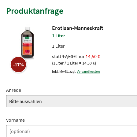
Produktanfrage
Erotisan-Manneskraft
1 Liter
1 Liter
statt
17,50 €
nur
14,50 €
(1Liter / 1 Liter = 14,50 €)
-17%
inkl. MwSt. zzgl.
Versandkosten
Anrede
Vorname