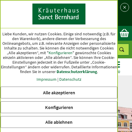
Sprache
Land
Ok
Liebe Kunden, wir nutzen Cookies. Einige sind notwendig (z.B. für
den Warenkorb), andere dienen der Verbesserung des
Onlineangebots, um z.B. relevante Anzeigen oder personalisierte
Inhalte zu schalten. Sie können die nicht notwendigen Cookies
„Alle akzeptieren“, mit "
Konfigurieren
" gewünschte Cookies
einzeln aktivieren oder „Alle ablehnen“. Sie können Ihre Cookie-
Einstellungen jederzeit in der Fußzeile unter „Cookie-
Einstellungen“ ändern oder widerrufen.
Detaillierte Informationen
finden Sie in unserer
Datenschutzerklärung
.
KATEGORIEN
ANGEBOTE
TOPSELLER
MENÜ
Impressum
|
Datenschutz
Es wurden keine Einträge gefunden
Alle akzeptieren
inkl. MwSt. zzgl.
Versandkosten
Konfigurieren
Alle ablehnen