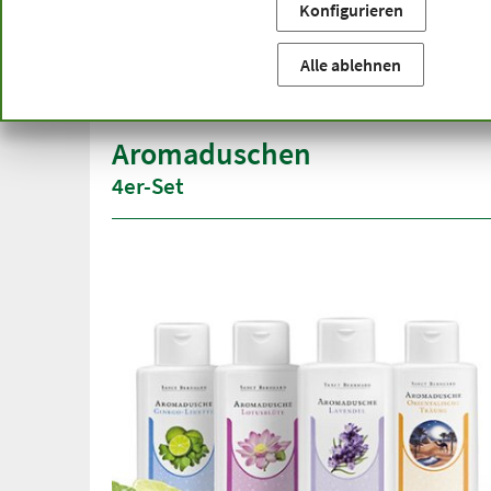
Konfigurieren
Sie befinden sich hier:
Startseite
Themenbereiche
Gin
versandkostenfrei
Spitze
Alle ablehnen
ab 50 €
über h
innerhalb Deutschlands
Aromaduschen
4er-Set