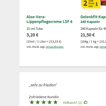
Aloe-Vera-
Gelenkfit-Kap
Lippenpflegecreme LSF 6
240 Kapseln
15-ml-Tube
240 Kapseln für 4
3,20 €
21,50 €
(15ml / 1 Liter = 213,33 €)
(164g / 1 kg = 131,
inkl. MwSt. zzgl.
Versandkosten
inkl. MwSt. zzgl.
Vers
„sehr zu frieden”
Zufriedene Kundin
★
★
★
★
★
Hilfreich? (1)