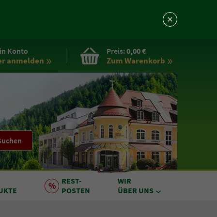
in Konto
Preis:
0,00 €
er anmelden
Zum Warenkorb
Suchen
REST
-
WIR
UKTE
POSTEN
ÜBER UNS