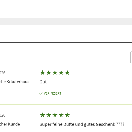
★
★
★
★
★
026
che Kräuterhaus-
Gut
VERIFIZIERT
★
★
★
★
★
026
icher Kunde
Super feine Düfte und gutes Geschenk ????