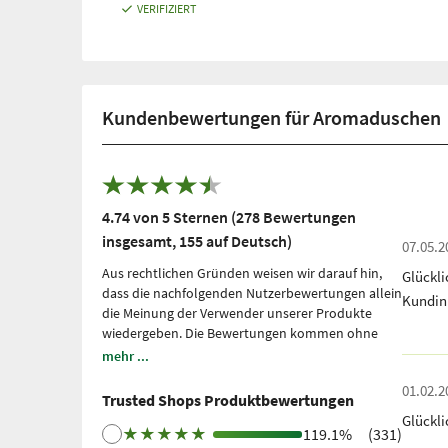
VERIFIZIERT
Kundenbewertungen für Aromaduschen
4.74 von 5 Sternen (278 Bewertungen
insgesamt, 155 auf Deutsch)
07.05.2
Aus rechtlichen Gründen weisen wir darauf hin,
Glückli
dass die nachfolgenden Nutzerbewertungen allein
Kundin
die Meinung der Verwender unserer Produkte
wiedergeben. Die Bewertungen kommen ohne
unsere Einflussnahme zustande, wir geben sie
mehr ...
lediglich unmittelbar und ungefiltert wieder, ohne
01.02.2
sie uns zu eigen zu machen. Bitte beachten Sie: Es
Trusted Shops Produktbewertungen
handelt sich um persönliche, individuelle
Glückl
Erfahrungen, welche nicht durch Studien belegt
★
★
★
★
★
119.1%
(331)