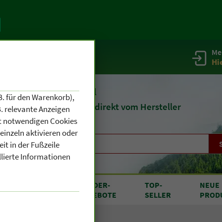
Me
g
Service / Infos
Hi
eit 1903
Naturheilmittel
B. für den Warenkorb),
und
Kosmetik
direkt vom Hersteller
. relevante Anzeigen
cht notwendigen Cookies
einzeln aktivieren oder
it in der Fußzeile
llierte Informationen
RODUKTE
SONDER
-
TOP
-
NEUE
N A BIS Z
ANGEBOTE
SELLER
PROD