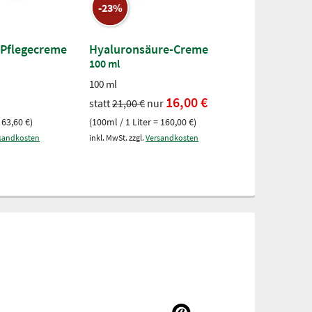
-23%
Pflegecreme
Hyaluronsäure-Creme
Eis-Gel
100 ml
500-ml-Dose
100 ml
7,67 €
16,00 €
statt
21,00 €
nur
(500ml / 1 Liter
 63,60 €)
(100ml / 1 Liter = 160,00 €)
inkl. MwSt. zzgl.
V
sandkosten
inkl. MwSt. zzgl.
Versandkosten