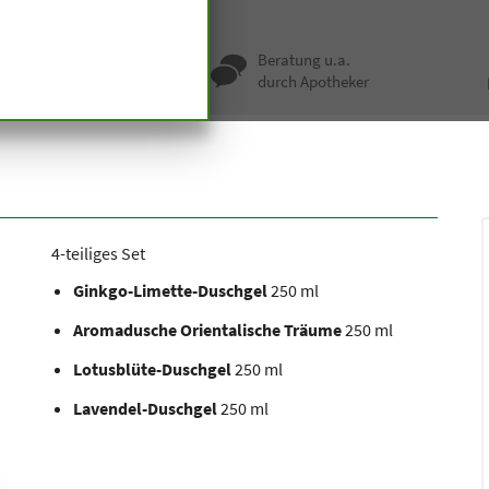
kgo
Aromaduschen
nqualität seit
Beratung u.a.
undert Jahren
durch Apotheker
4-teiliges Set
Ginkgo-Limette-Duschgel
250 ml
Aromadusche Orientalische Träume
250 ml
Lotusblüte-Duschgel
250 ml
Lavendel-Duschgel
250 ml