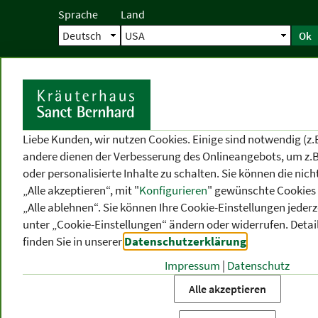
Sprache
Land
Ok
Startseite
Versand
Direktbestellun
S
Liebe Kunden, wir nutzen Cookies. Einige sind notwendig (z.
andere dienen der Verbesserung des Onlineangebots, um z.B
oder personalisierte Inhalte zu schalten. Sie können die ni
„Alle akzeptieren“, mit "
Konfigurieren
" gewünschte Cookies 
„Alle ablehnen“. Sie können Ihre Cookie-Einstellungen jederze
unter „Cookie-Einstellungen“ ändern oder widerrufen.
Detai
finden Sie in unserer
Datenschutzerklärung
.
Impressum
|
Datenschutz
PRODUKT
-
THEMEN
-
P
KATEGORIEN
BEREICHE
VO
Alle akzeptieren