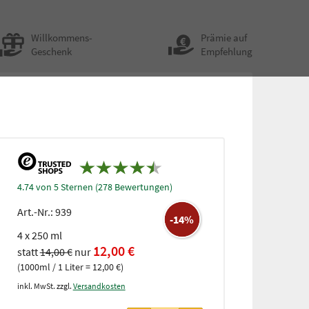
Willkommens-
Prämie auf
Geschenk
Empfehlung
4.74 von 5 Sternen (278 Bewertungen)
Art.-Nr.:
939
-14%
4 x 250 ml
12,00 €
statt
14,00 €
nur
(1000ml / 1 Liter = 12,00 €)
inkl. MwSt. zzgl.
Versandkosten