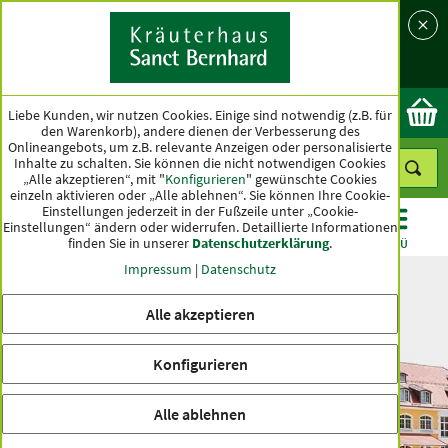
Sprache
Land
Ok
Liebe Kunden, wir nutzen Cookies. Einige sind notwendig (z.B. für
den Warenkorb), andere dienen der Verbesserung des
Onlineangebots, um z.B. relevante Anzeigen oder personalisierte
Inhalte zu schalten. Sie können die nicht notwendigen Cookies
„Alle akzeptieren“, mit "
Konfigurieren
" gewünschte Cookies
einzeln aktivieren oder „Alle ablehnen“. Sie können Ihre Cookie-
Einstellungen jederzeit in der Fußzeile unter „Cookie-
Einstellungen“ ändern oder widerrufen.
Detaillierte Informationen
finden Sie in unserer
Datenschutzerklärung
.
KATEGORIEN
ANGEBOTE
TOPSELLER
MENÜ
Impressum
|
Datenschutz
Es wurden keine Einträge gefunden
Alle akzeptieren
inkl. MwSt. zzgl.
Versandkosten
Konfigurieren
Alle ablehnen