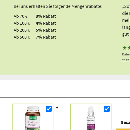
Bei uns erhalten Sie folgende Mengenrabatte:
„Sow
die
Ab 70 €
3%
Rabatt
mei
Ab 100 €
4%
Rabatt
lang
Ab 200 €
5%
Rabatt
gut 
Ab 500 €
7%
Rabatt
★
Datum
28.02
Ges