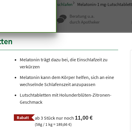
itere Spezialitäten
Erholsam schlafen
Melatonin-1 mg-Lutschtablet
nqualität seit
Beratung u.a.
undert Jahren
durch Apotheker
tten
Melatonin trägt dazu bei, die Einschlafzeit zu
verkürzen
Melatonin kann dem Körper helfen, sich an eine
wechselnde Schlafenszeit anzupassen
Lutschtabletten mit Holunderblüten-Zitronen-
Geschmack
11,00 €
Rabatt
ab 3 Stück nur noch
(58g / 1 kg = 189,66 €)