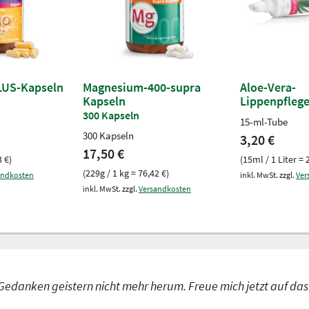
LUS-Kapseln
Magnesium-400-supra
Aloe-Vera-
Kapseln
Lippenpfleg
300 Kapseln
15-ml-Tube
300 Kapseln
3,20 €
17,50 €
3 €)
(15ml / 1 Liter = 
(229g / 1 kg = 76,42 €)
andkosten
inkl. MwSt. zzgl.
Ver
inkl. MwSt. zzgl.
Versandkosten
Gedanken geistern nicht mehr herum. Freue mich jetzt auf das