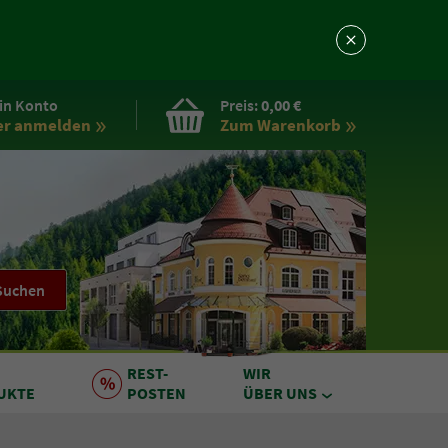
in Konto
Preis:
0,00 €
er anmelden
Zum Warenkorb
Suchen
REST
-
WIR
UKTE
POSTEN
ÜBER UNS