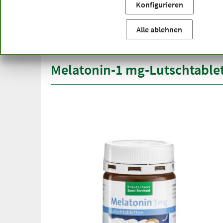
Konfigurieren
Sie befinden sich hier:
Startseite
Produktkategorien
We
versandkostenfrei
Spitze
Alle ablehnen
ab 50 €
über h
innerhalb Deutschlands
Melatonin-1 mg-Lutschtable