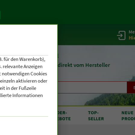
Me
g
Service / Infos
Hi
eit 1903
Naturheilmittel
B. für den Warenkorb),
und
Kosmetik
direkt vom Hersteller
. relevante Anzeigen
cht notwendigen Cookies
einzeln aktivieren oder
it in der Fußzeile
llierte Informationen
RODUKTE
SONDER
-
TOP
-
NEUE
N A BIS Z
ANGEBOTE
SELLER
PROD