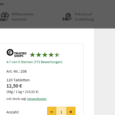
ten
Willkommens-
Prämie auf
Geschenk
Empfehlung
4.7 von 5 Sternen (773 Bewertungen)
Art.-Nr.:
208
120 Tabletten
12,50 €
(58g / 1 kg = 215,52 €)
inkl. MwSt. zzgl.
Versandkosten
ab 3
Stück
Anzahl:
nur