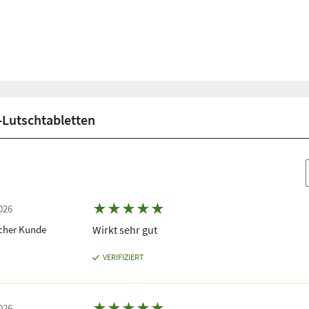
Lutschtabletten
★
★
★
★
★
026
icher Kunde
Wirkt sehr gut
VERIFIZIERT
★
★
★
★
★
026