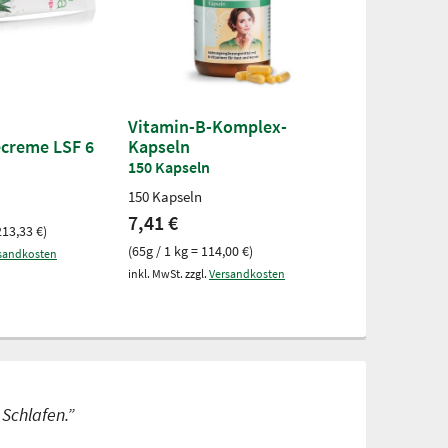
Vitamin-B-Komplex-
Magnesium-
ecreme LSF 6
Kapseln
Kapseln
150 Kapseln
120 Kapseln
150 Kapseln
120 Kapseln fü
7,41 €
8,50 €
213,33 €)
(65g / 1 kg = 114,00 €)
(91g / 1 kg = 93,
sandkosten
inkl. MwSt. zzgl.
Versandkosten
inkl. MwSt. zzgl.
V
 Schlafen.”