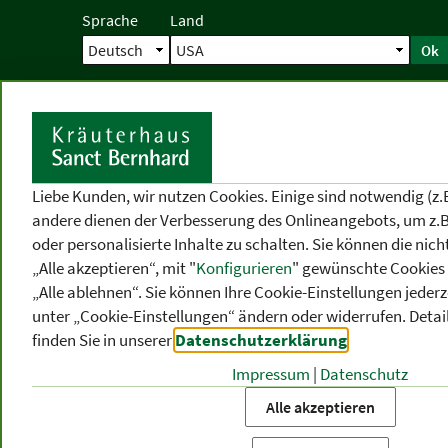
Sprache
Land
Ok
Startseite
Versand
Direktbestellun
S
Liebe Kunden, wir nutzen Cookies. Einige sind notwendig (z.
andere dienen der Verbesserung des Onlineangebots, um z.B
oder personalisierte Inhalte zu schalten. Sie können die ni
„Alle akzeptieren“, mit "
Konfigurieren
" gewünschte Cookies 
„Alle ablehnen“. Sie können Ihre Cookie-Einstellungen jederze
unter „Cookie-Einstellungen“ ändern oder widerrufen.
Detai
finden Sie in unserer
Datenschutzerklärung
.
Impressum
|
Datenschutz
PRODUKT
-
THEMEN
-
P
KATEGORIEN
BEREICHE
VO
Alle akzeptieren