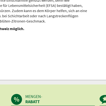
nfte Einschlafhilfe genutzt werden, denn wie
für Lebensmittelsicherheit (EFSA) bestätigt haben,
erkürzen. Zudem kann es dem Körper helfen, sich an eine
. bei Schichtarbeit oder nach Langstreckenflügen
derblüten-Zitronen-Geschmack.
chweiz möglich.
MENGEN-
RABATT