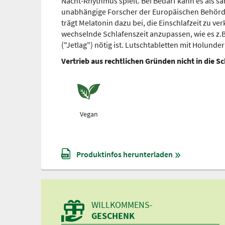
Nacht-Rhythmus spielt. Bei Bedarf kann es als sa
unabhängige Forscher der Europäischen Behörde 
trägt Melatonin dazu bei, die Einschlafzeit zu v
wechselnde Schlafenszeit anzupassen, wie es z.B
("Jetlag") nötig ist. Lutschtabletten mit Holun
Vertrieb aus rechtlichen Gründen nicht in die S
Vegan
Produktinfos herunterladen
WILLKOMMENS-
GESCHENK