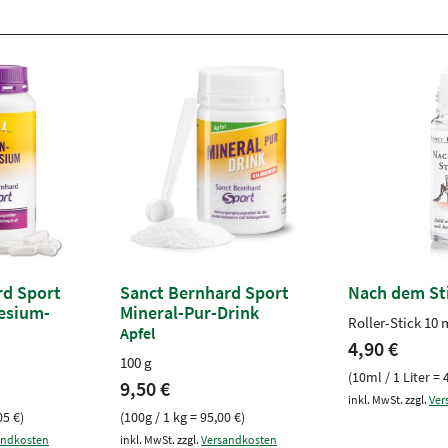
rd Sport
Sanct Bernhard Sport
Nach dem Sti
esium-
Mineral-Pur-Drink
Roller-Stick 10 
Apfel
4,90 €
100 g
(10ml / 1 Liter = 
9,50 €
inkl. MwSt. zzgl.
Ver
05 €)
(100g / 1 kg = 95,00 €)
andkosten
inkl. MwSt. zzgl.
Versandkosten