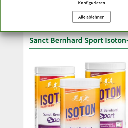
Konfigurieren
Sie befinden sich hier:
Startseite
Produktkategorien
Sa
versandkostenfrei
Spitze
Alle ablehnen
ab 50 €
über h
innerhalb Deutschlands
Sanct Bernhard Sport Isoton