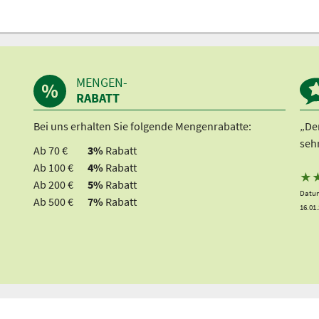
MENGEN-
RABATT
Bei uns erhalten Sie folgende Mengenrabatte:
„Der
seh
Ab 70 €
3%
Rabatt
Ab 100 €
4%
Rabatt
★
Ab 200 €
5%
Rabatt
Datum
Ab 500 €
7%
Rabatt
16.01