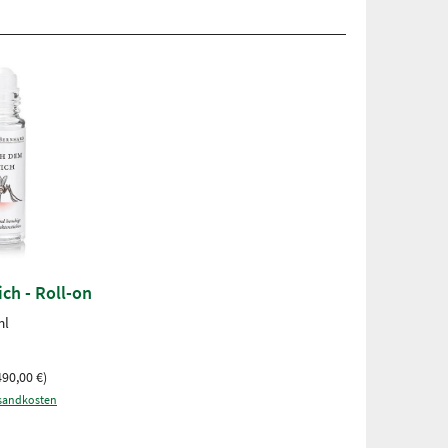
ch - Roll-on
ml
490,00 €)
sandkosten