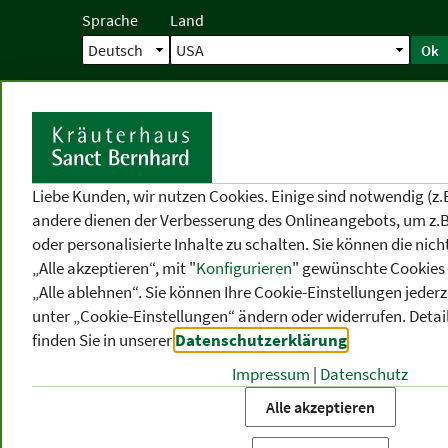
Sprache
Land
Ok
Startseite
Versand
Direktbestellun
S
Liebe Kunden, wir nutzen Cookies. Einige sind notwendig (z.
andere dienen der Verbesserung des Onlineangebots, um z.B
oder personalisierte Inhalte zu schalten. Sie können die ni
„Alle akzeptieren“, mit "
Konfigurieren
" gewünschte Cookies 
„Alle ablehnen“. Sie können Ihre Cookie-Einstellungen jederze
unter „Cookie-Einstellungen“ ändern oder widerrufen.
Detai
finden Sie in unserer
Datenschutzerklärung
.
Impressum
|
Datenschutz
PRODUKT
-
THEMEN
-
P
KATEGORIEN
BEREICHE
VO
Alle akzeptieren