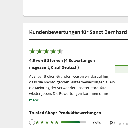
Kundenbewertungen für Sanct Bernhard S
4.5 von 5 Sternen (4 Bewertungen
insgesamt, 0 auf Deutsch)
Aus rechtlichen Gründen weisen wir darauf hin,
dass die nachfolgenden Nutzerbewertungen allein
die Meinung der Verwender unserer Produkte
wiedergeben. Die Bewertungen kommen ohne
unsere Einflussnahme zustande, wir geben sie
mehr ...
lediglich unmittelbar und ungefiltert wieder, ohne
sie uns zu eigen zu machen. Bitte beachten Sie: Es
Trusted Shops Produktbewertungen
handelt sich um persönliche, individuelle
Erfahrungen, welche nicht durch Studien belegt
★
★
★
★
★
75%
(3)
Zu
sind. Wir nutzen Trusted Shops als unabhängigen