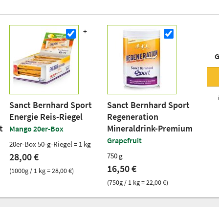
G
Sanct Bernhard Sport
Sanct Bernhard Sport
Energie Reis-Riegel
Regeneration
t
Mineraldrink-Premium
Mango 20er-Box
Grapefruit
20er-Box 50-g-Riegel = 1 kg
28,00 €
750 g
16,50 €
(1000g / 1 kg = 28,00 €)
(750g / 1 kg = 22,00 €)