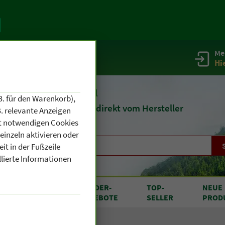
Me
g
Service / Infos
Hi
eit 1903
Naturheilmittel
B. für den Warenkorb),
und
Kosmetik
direkt vom Hersteller
. relevante Anzeigen
cht notwendigen Cookies
einzeln aktivieren oder
it in der Fußzeile
llierte Informationen
RODUKTE
SONDER
-
TOP
-
NEUE
N A BIS Z
ANGEBOTE
SELLER
PROD