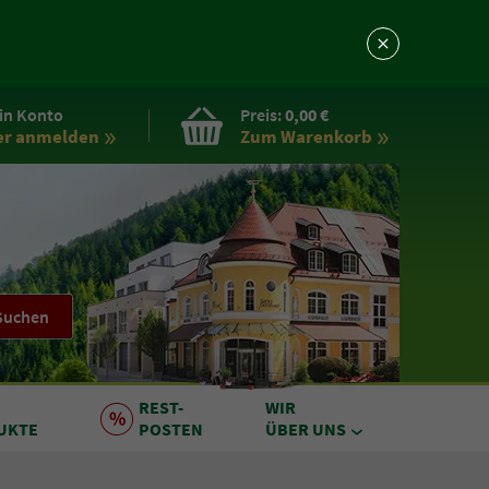
in Konto
Preis:
0,00 €
er anmelden
Zum Warenkorb
Suchen
REST
-
WIR
UKTE
POSTEN
ÜBER UNS