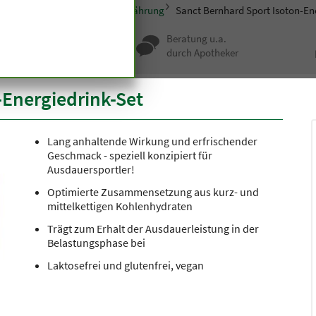
nct Bernhard Sport
Sporternährung
Sanct Bernhard Sport Isoton-En
nqualität seit
Beratung u.a.
undert Jahren
durch Apotheker
-Energiedrink-Set
Lang anhaltende Wirkung und erfrischender
Geschmack - speziell konzipiert für
Ausdauersportler!
Optimierte Zusammensetzung aus kurz- und
mittelkettigen Kohlenhydraten
Trägt zum Erhalt der Ausdauerleistung in der
Belastungsphase bei
Laktosefrei und glutenfrei, vegan