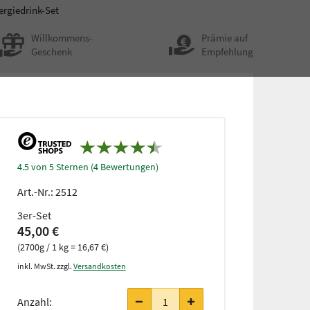
ergiedrink-Set
Willkommens-
Prämie auf
Geschenk
Empfehlung
4.5 von 5 Sternen (4 Bewertungen)
Art.-Nr.:
2512
3er-Set
45,00 €
(2700g / 1 kg = 16,67 €)
inkl. MwSt. zzgl.
Versandkosten
Anzahl: