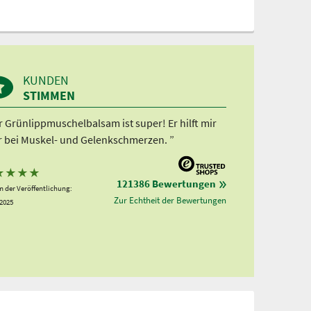
KUNDEN
STIMMEN
 Grünlippmuschelbalsam ist super! Er hilft mir
r bei Muskel- und Gelenkschmerzen. ”
★
★
★
★
121386 Bewertungen
 der Veröffentlichung:
Zur Echtheit der Bewertungen
.2025