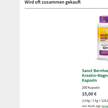
Wird oft zusammen gekauft
Sanct Bernha
Kreatin-Magn
Kapseln
200 Kapseln
15,00 €
(119g / 1 kg = 126,
inkl. MwSt. zzgl.
Vers