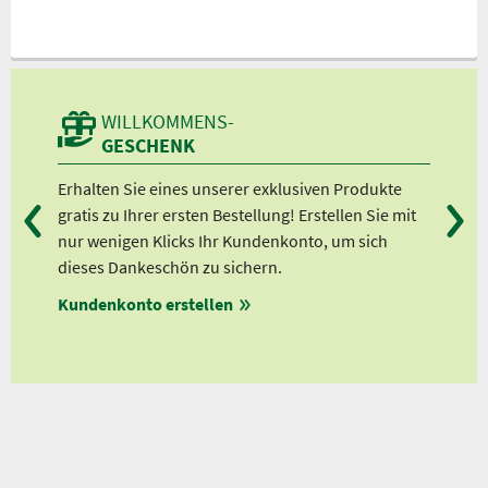
WILLKOMMENS-
GESCHENK
lft
Erhalten Sie eines unserer exklusiven Produkte
Bei
 ”
gratis zu Ihrer ersten Bestellung! Erstellen Sie mit
Ab 
nur wenigen Klicks Ihr Kundenkonto, um sich
Ab 
dieses Dankeschön zu sichern.
Ab 
en
Kundenkonto erstellen
Ab 
ungen