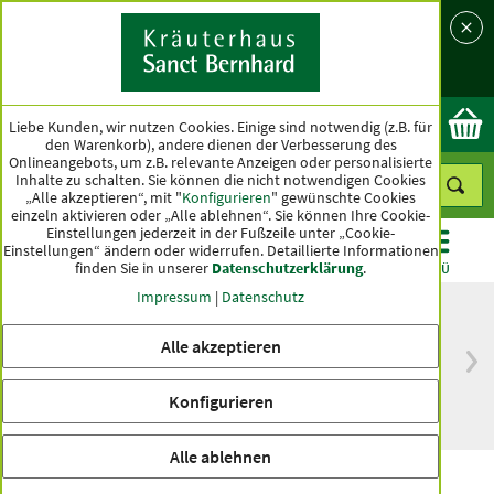
Sprache
Land
Ok
Liebe Kunden, wir nutzen Cookies. Einige sind notwendig (z.B. für
den Warenkorb), andere dienen der Verbesserung des
Onlineangebots, um z.B. relevante Anzeigen oder personalisierte
Inhalte zu schalten. Sie können die nicht notwendigen Cookies
„Alle akzeptieren“, mit "
Konfigurieren
" gewünschte Cookies
einzeln aktivieren oder „Alle ablehnen“. Sie können Ihre Cookie-
Einstellungen jederzeit in der Fußzeile unter „Cookie-
Einstellungen“ ändern oder widerrufen.
Detaillierte Informationen
finden Sie in unserer
Datenschutzerklärung
.
KATEGORIEN
ANGEBOTE
TOPSELLER
MENÜ
Impressum
|
Datenschutz
Alle akzeptieren
versandkostenfrei
Spitzenqualität seit
ab 50 €
über hundert Jahren
Konfigurieren
innerhalb Deutschlands
Alle ablehnen
Gurt-Tasche