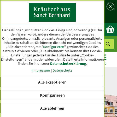
Sprache
Land
Ok
Liebe Kunden, wir nutzen Cookies. Einige sind notwendig (z.B. für
den Warenkorb), andere dienen der Verbesserung des
Onlineangebots, um z.B. relevante Anzeigen oder personalisierte
Inhalte zu schalten. Sie können die nicht notwendigen Cookies
„Alle akzeptieren“, mit "
Konfigurieren
" gewünschte Cookies
einzeln aktivieren oder „Alle ablehnen“. Sie können Ihre Cookie-
Einstellungen jederzeit in der Fußzeile unter „Cookie-
Einstellungen“ ändern oder widerrufen.
Detaillierte Informationen
finden Sie in unserer
Datenschutzerklärung
.
KATEGORIEN
ANGEBOTE
TOPSELLER
MENÜ
Impressum
|
Datenschutz
Es wurden keine Einträge gefunden
Alle akzeptieren
inkl. MwSt. zzgl.
Versandkosten
Konfigurieren
Alle ablehnen