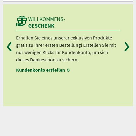
WILLKOMMENS-
GESCHENK
n
Erhalten Sie eines unserer exklusiven Produkte
Bei
gratis zu Ihrer ersten Bestellung! Erstellen Sie mit
Ab 
lle
nur wenigen Klicks Ihr Kundenkonto, um sich
Ab 
dieses Dankeschön zu sichern.
Ab 
Kundenkonto erstellen
Ab 
en
ungen