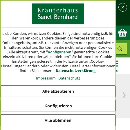
Sprache
Land
Ok
Liebe Kunden, wir nutzen Cookies. Einige sind notwendig (z.B. für
den Warenkorb), andere dienen der Verbesserung des
Onlineangebots, um z.B. relevante Anzeigen oder personalisierte
Inhalte zu schalten. Sie können die nicht notwendigen Cookies
„Alle akzeptieren“, mit "
Konfigurieren
" gewünschte Cookies
einzeln aktivieren oder „Alle ablehnen“. Sie können Ihre Cookie-
Einstellungen jederzeit in der Fußzeile unter „Cookie-
Einstellungen“ ändern oder widerrufen.
Detaillierte Informationen
finden Sie in unserer
Datenschutzerklärung
.
KATEGORIEN
ANGEBOTE
TOPSELLER
MENÜ
Impressum
|
Datenschutz
Alle akzeptieren
versandkostenfrei
Spitzenqualität seit
ab 50 €
über hundert Jahren
Konfigurieren
innerhalb Deutschlands
Alle ablehnen
Sanddorn-Pflegeset