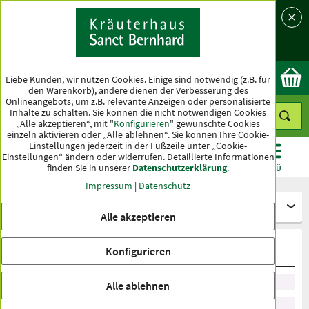
Sprache
Land
Ok
Liebe Kunden, wir nutzen Cookies. Einige sind notwendig (z.B. für
den Warenkorb), andere dienen der Verbesserung des
Onlineangebots, um z.B. relevante Anzeigen oder personalisierte
Inhalte zu schalten. Sie können die nicht notwendigen Cookies
„Alle akzeptieren“, mit "
Konfigurieren
" gewünschte Cookies
einzeln aktivieren oder „Alle ablehnen“. Sie können Ihre Cookie-
Einstellungen jederzeit in der Fußzeile unter „Cookie-
Einstellungen“ ändern oder widerrufen.
Detaillierte Informationen
finden Sie in unserer
Datenschutzerklärung
.
KATEGORIEN
ANGEBOTE
TOPSELLER
MENÜ
Impressum
|
Datenschutz
Kosmetik
Alle akzeptieren
Sanddorn Hautpflege
Konfigurieren
Sortieren nach Empfehlung
Alle ablehnen