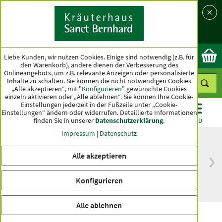
Sprache
Land
Ok
Liebe Kunden, wir nutzen Cookies. Einige sind notwendig (z.B. für
den Warenkorb), andere dienen der Verbesserung des
Onlineangebots, um z.B. relevante Anzeigen oder personalisierte
Inhalte zu schalten. Sie können die nicht notwendigen Cookies
„Alle akzeptieren“, mit "
Konfigurieren
" gewünschte Cookies
einzeln aktivieren oder „Alle ablehnen“. Sie können Ihre Cookie-
Einstellungen jederzeit in der Fußzeile unter „Cookie-
Einstellungen“ ändern oder widerrufen.
Detaillierte Informationen
finden Sie in unserer
Datenschutzerklärung
.
KATEGORIEN
ANGEBOTE
TOPSELLER
MENÜ
Impressum
|
Datenschutz
Alle akzeptieren
versandkostenfrei
Spitzenqualität seit
ab 50 €
über hundert Jahren
Konfigurieren
innerhalb Deutschlands
Alle ablehnen
Ringelblumen-Beinwell-Arnika-Creme