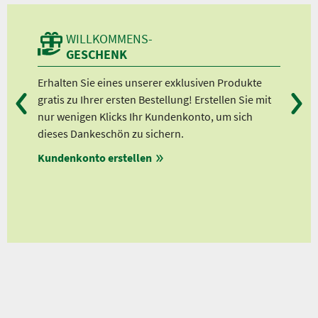
WILLKOMMENS-
GESCHENK
n
Erhalten Sie eines unserer exklusiven Produkte
Bei
gratis zu Ihrer ersten Bestellung! Erstellen Sie mit
Ab 
lle
nur wenigen Klicks Ihr Kundenkonto, um sich
Ab 
dieses Dankeschön zu sichern.
Ab 
Kundenkonto erstellen
Ab 
en
ungen