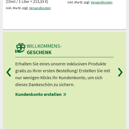
(15ml / 1 Liter = 213,33 €)
inkl. MwSt. zzgl.
Versandkosten
inkl. MwSt. zzgl.
Versandkosten
WILLKOMMENS-
GESCHENK
n
Erhalten Sie eines unserer exklusiven Produkte
Bei
gratis zu Ihrer ersten Bestellung! Erstellen Sie mit
Ab 
lle
nur wenigen Klicks Ihr Kundenkonto, um sich
Ab 
dieses Dankeschön zu sichern.
Ab 
Kundenkonto erstellen
Ab 
en
ungen