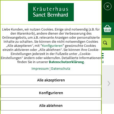
Sprache
Land
Ok
Liebe Kunden, wir nutzen Cookies. Einige sind notwendig (z.B. für
den Warenkorb), andere dienen der Verbesserung des
Onlineangebots, um z.B. relevante Anzeigen oder personalisierte
Inhalte zu schalten. Sie können die nicht notwendigen Cookies
„Alle akzeptieren“, mit "
Konfigurieren
" gewünschte Cookies
einzeln aktivieren oder „Alle ablehnen“. Sie können Ihre Cookie-
Einstellungen jederzeit in der Fußzeile unter „Cookie-
Einstellungen“ ändern oder widerrufen.
Detaillierte Informationen
finden Sie in unserer
Datenschutzerklärung
.
KATEGORIEN
ANGEBOTE
TOPSELLER
MENÜ
Impressum
|
Datenschutz
Alle akzeptieren
versandkostenfrei
Spitzenqualität seit
ab 50 €
über hundert Jahren
Konfigurieren
innerhalb Deutschlands
Alle ablehnen
Premium Gold! Nachtpflege