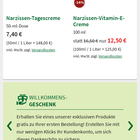
-24%
Narzissen-Tagescreme
Narzissen-Vitamin-E-
Creme
50-ml-Dose
100 ml
7,40 €
12,50 €
statt
16,50 €
nur
(50ml / 1 Liter = 148,00 €)
(100ml / 1 Liter = 125,00 €)
inkl. MwSt. zzgl.
Versandkosten
inkl. MwSt. zzgl.
Versandkosten
WILLKOMMENS-
GESCHENK
n
Erhalten Sie eines unserer exklusiven Produkte
Bei
gratis zu Ihrer ersten Bestellung! Erstellen Sie mit
Ab 
lle
nur wenigen Klicks Ihr Kundenkonto, um sich
Ab 
dieses Dankeschön zu sichern.