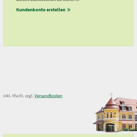
Ab 
Kundenkonto erstellen
Ab 
en
ungen
13,50 €
inkl. MwSt. zzgl.
Versandkosten