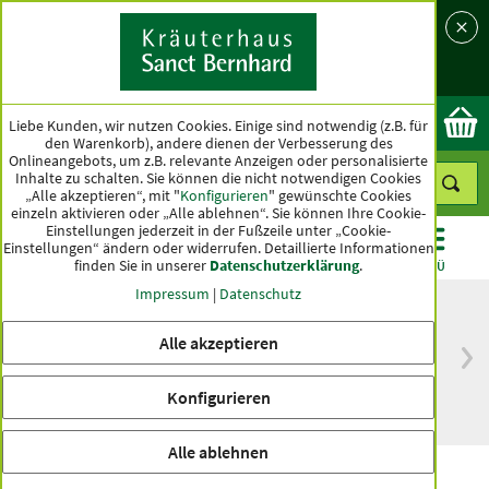
Sprache
Land
Ok
Liebe Kunden, wir nutzen Cookies. Einige sind notwendig (z.B. für
den Warenkorb), andere dienen der Verbesserung des
Onlineangebots, um z.B. relevante Anzeigen oder personalisierte
Inhalte zu schalten. Sie können die nicht notwendigen Cookies
„Alle akzeptieren“, mit "
Konfigurieren
" gewünschte Cookies
einzeln aktivieren oder „Alle ablehnen“. Sie können Ihre Cookie-
Einstellungen jederzeit in der Fußzeile unter „Cookie-
Einstellungen“ ändern oder widerrufen.
Detaillierte Informationen
finden Sie in unserer
Datenschutzerklärung
.
KATEGORIEN
ANGEBOTE
TOPSELLER
MENÜ
Impressum
|
Datenschutz
Alle akzeptieren
versandkostenfrei
Spitzenqualität seit
ab 50 €
über hundert Jahren
Konfigurieren
innerhalb Deutschlands
Alle ablehnen
Antifalten-Narzissencreme