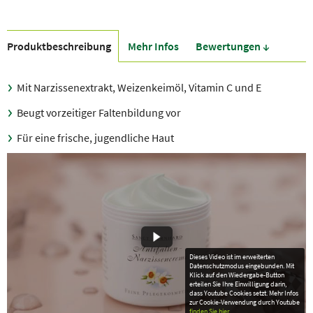
Produkt­beschreibung
Mehr Infos
Bewer­tungen ↓
Mit Narzissenextrakt, Weizenkeimöl, Vitamin C und E
Beugt vorzeitiger Faltenbildung vor
Für eine frische, jugendliche Haut
Dieses Video ist im erweiterten
Datenschutzmodus eingebunden. Mit
Klick auf den Wiedergabe-Button
erteilen Sie Ihre Einwilligung darin,
dass Youtube Cookies setzt. Mehr Infos
zur Cookie-Verwendung durch Youtube
finden Sie hier
.