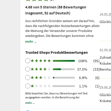
4.68 von 5 Sternen (88 Bewertungen
insgesamt, 52 auf Deutsch)
14.05.2
Aus rechtlichen Gründen weisen wir darauf hin,
Glückl
dass die nachfolgenden Nutzerbewertungen allein
die Meinung der Verwender unserer Produkte
wiedergeben. Die Bewertungen kommen ohne
unsere Einflussnahme zustande, wir geben sie
mehr ...
lediglich unmittelbar und ungefiltert wieder, ohne
01.09.2
sie uns zu eigen zu machen. Bitte beachten Sie: Es
Trusted Shops Produktbewertungen
handelt sich um persönliche, individuelle
Zufrie
Erfahrungen, welche nicht durch Studien belegt
★
★
★
★
★
108%
(95)
Kräute
sind. Wir nutzen Trusted Shops als unabhängigen
★
★
★
★
☆
37.5%
(33)
Bernha
Dienstleister seit 2021 für die Einholung von
Bewertungen. Trusted Shops hat Maßnahmen
★
★
★
☆
☆
6.8%
(6)
getroffen, um sicherzustellen, dass es sich um
echte Bewertungen handelt.
Mehr Informationen
.
★
☆
☆
☆
☆
1.1%
(1)
29.06.2
Ältere Bewertungen wurden über Trustpilot nach
Bitte beachten Sie, dass nur Bewertungen mit Text
Glückl
einem getätigten Kauf und anschließender
ausgegeben werden. In die Berechnung der
Einladung gesammelt.
Kräute
Gesamtbewertung fließen auch Sternebewertungen ohne
mehr ...
Kommentar ein.