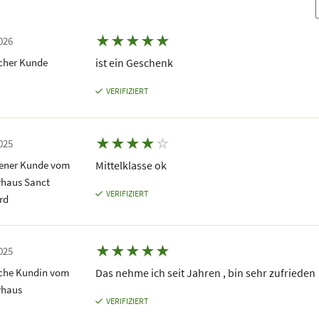
★
★
★
★
★
026
icher Kunde
ist ein Geschenk
VERIFIZIERT
★
★
★
★
☆
025
dener Kunde vom
Mittelklasse ok
rhaus Sanct
VERIFIZIERT
rd
★
★
★
★
★
025
iche Kundin vom
Das nehme ich seit Jahren , bin sehr zufrieden
rhaus
VERIFIZIERT