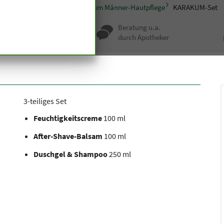
smetik
Pflegeserien
Karakum Männer-Hautpflege
KARAKUM-Set
nqualität seit
Beratung u.a.
undert Jahren
durch Apotheker
3-teiliges Set
Feuchtigkeitscreme
100 ml
After-Shave-Balsam
100 ml
Duschgel & Shampoo
250 ml