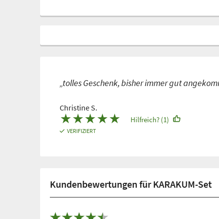
„tolles Geschenk, bisher immer gut angekom
Christine S.
★
★
★
★
★
Hilfreich? (1)
VERIFIZIERT
Kundenbewertungen für KARAKUM-Set