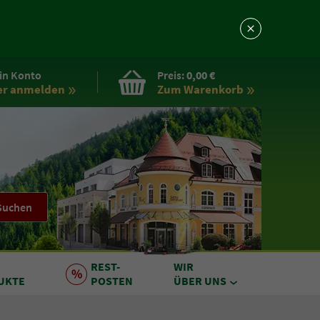
in Konto
Preis:
0,00 €
er anmelden
Zum Warenkorb
Suchen
REST
-
WIR
UKTE
POSTEN
ÜBER UNS