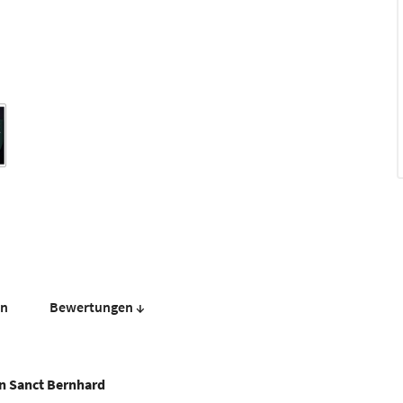
en
Bewer­tungen ↓
on Sanct Bernhard