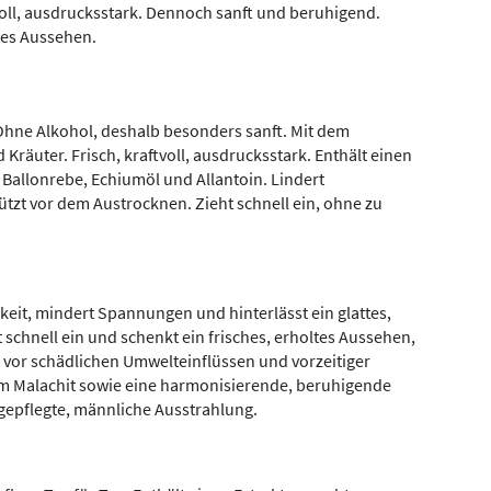
voll, ausdrucksstark. Dennoch sanft und beruhigend.
tes Aussehen.
 Ohne Alkohol, deshalb besonders sanft. Mit dem
Kräuter. Frisch, kraftvoll, ausdrucksstark. Enthält einen
 Ballonrebe, Echiumöl und Allantoin. Lindert
tzt vor dem Austrocknen. Zieht schnell ein, ohne zu
keit, mindert Spannungen und hinterlässt ein glattes,
 schnell ein und schenkt ein frisches, erholtes Aussehen,
zt vor schädlichen Umwelteinflüssen und vorzeitiger
tem Malachit sowie eine harmonisierende, beruhigende
e gepflegte, männliche Ausstrahlung.