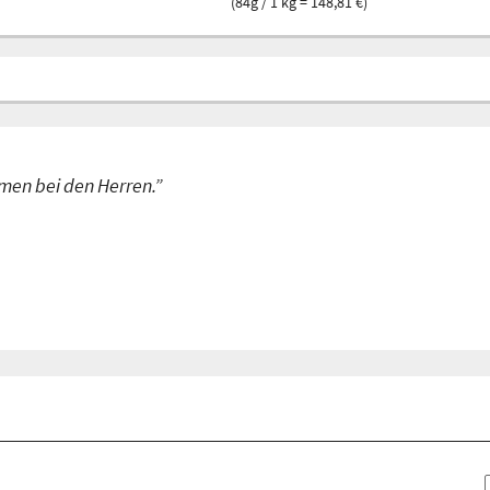
(84g / 1 kg = 148,81 €)
men bei den Herren.”