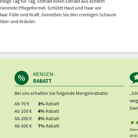
flege Tag für Tag. Enthält einen Extrakt aus echtem
rierende Pflegeformel. Schützt Haut und Haar vor
Haar Fülle und Kraft. Genießen Sie den cremigen Schaum
lzer und Kräuter.
MENGEN-
RABATT
Bei uns erhalten Sie folgende Mengenrabatte:
„Ic
weg
Ab 70 €
3%
Rabatt
Dan
Ab 100 €
4%
Rabatt
Ab 200 €
5%
Rabatt
★
Ab 500 €
7%
Rabatt
Datum
29.03