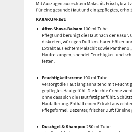
Mit Auszügen aus echtem Malachit. Frisch, kraft
Für eine gesunde Haut und ein gepflegtes, erhol
KARAKUM-Set:
After-Shave-Balsam
100 ml-Tube
Pflegt und beruhigt die Haut nach der Rasur.
diskreten, würzigen Duft kostbarer Hölzer und 
Extrakt aus echtem Malachit sowie Panthenol,
Hautreizungen, spendet Feuchtigkeit und schü
fetten.
Feuchtigkeitscreme
100 ml-Tube
Versorgt die Haut lang anhaltend mit Feuchtig
gepflegtes Hautgefühl. Die leichte Creme zieht
ohne dass sich die Haut fettig anfühlt. Schüt
Hautalterung. Enthält einen Extrakt aus ech
Pflegeformel. Dezenter, frischer Duft für ein
Duschgel & Shampoo
250 ml-Tube