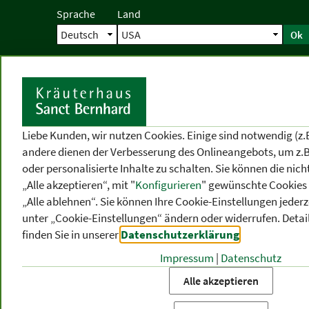
Sprache
Land
Ok
Startseite
Versand
Direktbestellun
S
Liebe Kunden, wir nutzen Cookies. Einige sind notwendig (z.
andere dienen der Verbesserung des Onlineangebots, um z.B
oder personalisierte Inhalte zu schalten. Sie können die ni
„Alle akzeptieren“, mit "
Konfigurieren
" gewünschte Cookies 
„Alle ablehnen“. Sie können Ihre Cookie-Einstellungen jederze
unter „Cookie-Einstellungen“ ändern oder widerrufen.
Detai
finden Sie in unserer
Datenschutzerklärung
.
Impressum
|
Datenschutz
PRODUKT
-
THEMEN
-
P
KATEGORIEN
BEREICHE
VO
Alle akzeptieren