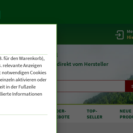
Me
g
Service / Infos
Hi
eit 1903
Naturheilmittel
B. für den Warenkorb),
und
Kosmetik
direkt vom Hersteller
. relevante Anzeigen
cht notwendigen Cookies
einzeln aktivieren oder
it in der Fußzeile
llierte Informationen
RODUKTE
SONDER
-
TOP
-
NEUE
N A BIS Z
ANGEBOTE
SELLER
PROD