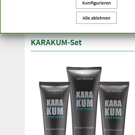
Konfigurieren
Sie befinden sich hier:
Startseite
Produktkategorien
Ko
versandkostenfrei
Spitze
Alle ablehnen
ab 50 €
über h
innerhalb Deutschlands
KARAKUM-Set