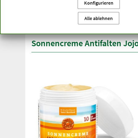
Konfigurieren
Sie befinden sich hier:
Startseite
Produktkategorien
Ko
versandkostenfrei
Spitze
Alle ablehnen
ab 50 €
über h
innerhalb Deutschlands
Sonnencreme Antifalten Jojo