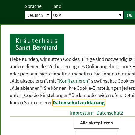
Sprache
Land
Ok
Startseite
Versand
Direktbestellun
S
Liebe Kunden, wir nutzen Cookies. Einige sind notwendig (z.
andere dienen der Verbesserung des Onlineangebots, um z.B
oder personalisierte Inhalte zu schalten. Sie können die ni
„Alle akzeptieren“, mit "
Konfigurieren
" gewünschte Cookies 
„Alle ablehnen“. Sie können Ihre Cookie-Einstellungen jederze
unter „Cookie-Einstellungen“ ändern oder widerrufen.
Detai
finden Sie in unserer
Datenschutzerklärung
.
Impressum
|
Datenschutz
PRODUKT
-
THEMEN
-
P
KATEGORIEN
BEREICHE
VO
Alle akzeptieren