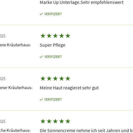
Marke Up Unterlage.Sehr empfehlenswert
VERIFIZIERT
★
★
★
★
★
025
ene Kräuterhaus-
Super Pflege
VERIFIZIERT
★
★
★
★
★
025
ener Kräuterhaus-
Meine Haut reagieret sehr gut
VERIFIZIERT
★
★
★
★
★
025
che Kräuterhaus-
Die Sonnencreme nehme ich seit Jahren und bi