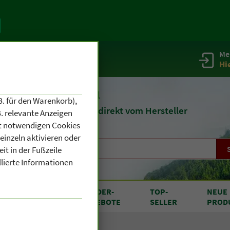
Me
g
Service / Infos
Hi
eit 1903
Naturheilmittel
B. für den Warenkorb),
und
Kosmetik
direkt vom Hersteller
. relevante Anzeigen
cht notwendigen Cookies
einzeln aktivieren oder
it in der Fußzeile
llierte Informationen
RODUKTE
SONDER
-
TOP
-
NEUE
N A BIS Z
ANGEBOTE
SELLER
PROD