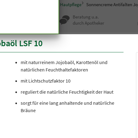
smetik
Pflegeserien
Jojoba Hautpflege
Sonnencreme Antifalten Jo
nqualität seit
Beratung u.a.
undert Jahren
durch Apotheker
baöl LSF 10
mit naturreinem Jojobaöl, Karottenöl und
natürlichen Feuchthaltefaktoren
mit Lichtschutzfaktor 10
reguliert die natürliche Feuchtigkeit der Haut
sorgt für eine lang anhaltende und natürliche
Bräune