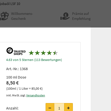
jobaöl LSF 10
Willkommens-
Prämie auf
Geschenk
Empfehlung
4.63 von 5 Sternen (113 Bewertungen)
Art.-Nr.:
1368
100 ml Dose
8,50 €
(100ml / 1 Liter = 85,00 €)
inkl. MwSt. zzgl.
Versandkosten
Anzahl: