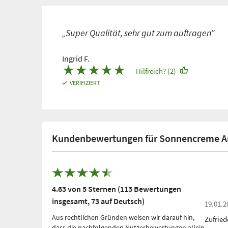
„Super Qualität, sehr gut zum auftragen”
Ingrid F.
★
★
★
★
★
Hilfreich? (2)
VERIFIZIERT
Kundenbewertungen für Sonnencreme Ant
4.63 von 5 Sternen (113 Bewertungen
insgesamt, 73 auf Deutsch)
19.01.2
Aus rechtlichen Gründen weisen wir darauf hin,
Zufried
dass die nachfolgenden Nutzerbewertungen allein