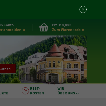
in Konto
Preis:
0,00 €
er anmelden
Zum Warenkorb
Suchen
REST
-
WIR
UKTE
POSTEN
ÜBER UNS