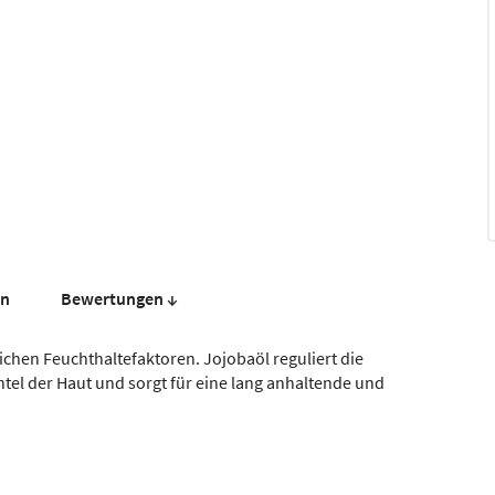
en
Bewer­tungen ↓
ichen Feuchthaltefaktoren. Jojobaöl reguliert die
tel der Haut und sorgt für eine lang anhaltende und