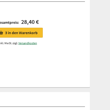
28,40 €
esamtpreis:
3
in den Warenkorb
nkl. MwSt. zzgl.
Versandkosten