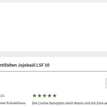
ifalten Jojobaöl LSF 10
★
★
★
★
★
026
ener Kräuterhaus-
Die Creme benutzen mein Mann und ich.Eine wu