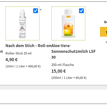
G
i
Nach dem Stich - Roll-on
Aloe-Vera-
en
Sonnenschutzmilch LSF
Roller-Stick 10 ml
30
4,90 €
250-ml-Flasche
(10ml / 1 Liter = 490,00 €)
15,00 €
(250ml / 1 Liter = 60,00 €)