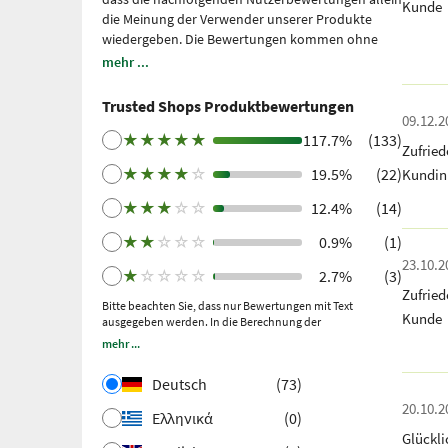
Kunde
die Meinung der Verwender unserer Produkte
wiedergeben. Die Bewertungen kommen ohne
unsere Einflussnahme zustande, wir geben sie
mehr ...
lediglich unmittelbar und ungefiltert wieder, ohne
sie uns zu eigen zu machen. Bitte beachten Sie: Es
Trusted Shops Produktbewertungen
handelt sich um persönliche, individuelle
09.12.2
Erfahrungen, welche nicht durch Studien belegt
★
★
★
★
★
117.7%
(133)
Zufried
sind. Wir nutzen Trusted Shops als unabhängigen
★
★
★
★
☆
19.5%
(22)
Kundin
Dienstleister seit 2021 für die Einholung von
Bewertungen. Trusted Shops hat Maßnahmen
★
★
★
☆
☆
12.4%
(14)
getroffen, um sicherzustellen, dass es sich um
echte Bewertungen handelt.
Mehr Informationen
.
★
★
☆
☆
☆
0.9%
(1)
Ältere Bewertungen wurden über Trustpilot nach
23.10.2
★
☆
☆
☆
☆
2.7%
(3)
einem getätigten Kauf und anschließender
Zufried
Einladung gesammelt.
Bitte beachten Sie, dass nur Bewertungen mit Text
Kunde
ausgegeben werden. In die Berechnung der
Gesamtbewertung fließen auch Sternebewertungen ohne
mehr ...
Kommentar ein.
Deutsch
(73)
20.10.2
Ελληνικά
(0)
Glückli