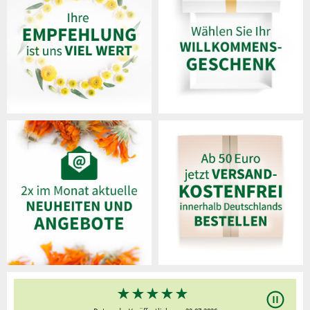
★
★
★
★
★