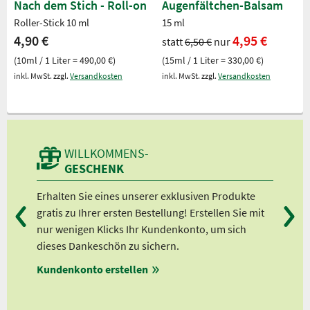
Nach dem Stich - Roll-on
Augenfältchen-Balsam
Roller-Stick 10 ml
15 ml
4,90 €
4,95 €
statt
6,50 €
nur
(10ml / 1 Liter = 490,00 €)
(15ml / 1 Liter = 330,00 €)
inkl. MwSt. zzgl.
Versandkosten
inkl. MwSt. zzgl.
Versandkosten
WILLKOMMENS-
GESCHENK
n
Erhalten Sie eines unserer exklusiven Produkte
Bei
gratis zu Ihrer ersten Bestellung! Erstellen Sie mit
Ab 
lle
nur wenigen Klicks Ihr Kundenkonto, um sich
Ab 
dieses Dankeschön zu sichern.
Ab 
Kundenkonto erstellen
Ab 
en