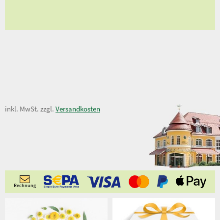
ungen
19,50 €
inkl. MwSt. zzgl.
Versandkosten
Rechnung