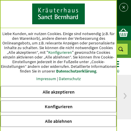
Sprache
Land
Ok
Liebe Kunden, wir nutzen Cookies. Einige sind notwendig (z.B. für
den Warenkorb), andere dienen der Verbesserung des
Onlineangebots, um z.B. relevante Anzeigen oder personalisierte
Inhalte zu schalten. Sie können die nicht notwendigen Cookies
„Alle akzeptieren“, mit "
Konfigurieren
" gewünschte Cookies
einzeln aktivieren oder „Alle ablehnen“. Sie können Ihre Cookie-
Einstellungen jederzeit in der Fußzeile unter „Cookie-
Einstellungen“ ändern oder widerrufen.
Detaillierte Informationen
finden Sie in unserer
Datenschutzerklärung
.
KATEGORIEN
ANGEBOTE
TOPSELLER
MENÜ
Impressum
|
Datenschutz
Alle akzeptieren
versandkostenfrei
Spitzenqualität seit
ab 50 €
über hundert Jahren
Konfigurieren
innerhalb Deutschlands
Alle ablehnen
Anti-Aging SB 500 Körperlotion