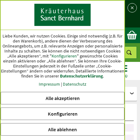
Sprache
Land
Ok
Liebe Kunden, wir nutzen Cookies. Einige sind notwendig (z.B. für
den Warenkorb), andere dienen der Verbesserung des
Onlineangebots, um z.B. relevante Anzeigen oder personalisierte
Inhalte zu schalten. Sie können die nicht notwendigen Cookies
„Alle akzeptieren“, mit "
Konfigurieren
" gewünschte Cookies
einzeln aktivieren oder „Alle ablehnen“. Sie können Ihre Cookie-
Einstellungen jederzeit in der Fußzeile unter „Cookie-
Einstellungen“ ändern oder widerrufen.
Detaillierte Informationen
finden Sie in unserer
Datenschutzerklärung
.
KATEGORIEN
ANGEBOTE
TOPSELLER
MENÜ
Impressum
|
Datenschutz
Kosmetik
Alle akzeptieren
Anti-Aging Hautpflege
Konfigurieren
Sortieren nach Empfehlung
Alle ablehnen