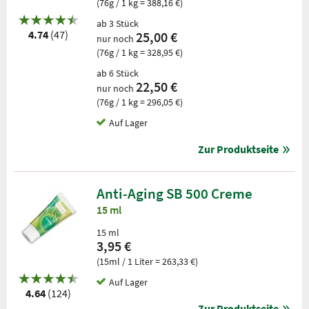
(76g / 1 kg = 388,16 €)
ab 3 Stück
4.74
(47)
25,00 €
nur noch
(76g / 1 kg = 328,95 €)
ab 6 Stück
22,50 €
nur noch
(76g / 1 kg = 296,05 €)
Auf Lager
Zur Produktseite
Anti-Aging SB 500 Creme
15 ml
15 ml
3,95 €
(15ml / 1 Liter = 263,33 €)
Auf Lager
4.64
(124)
Zur Produktseite