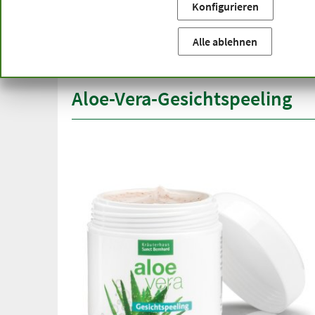
Konfigurieren
Sie befinden sich hier:
Startseite
Produktkategorien
Ko
versandkostenfrei
Spitze
Alle ablehnen
ab 50 €
über h
innerhalb Deutschlands
Aloe-Vera-Gesichtspeeling