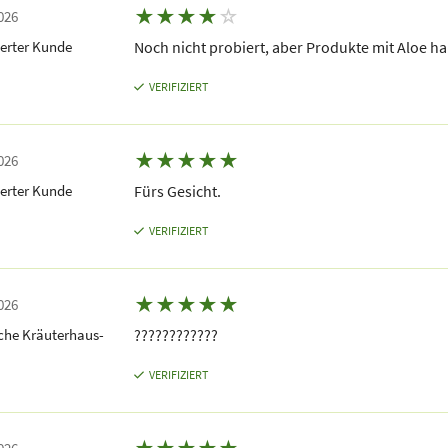
★
★
★
★
☆
026
erter Kunde
Noch nicht probiert, aber Produkte mit Aloe h
VERIFIZIERT
★
★
★
★
★
026
erter Kunde
Fürs Gesicht.
VERIFIZIERT
★
★
★
★
★
026
che Kräuterhaus-
????????????
VERIFIZIERT