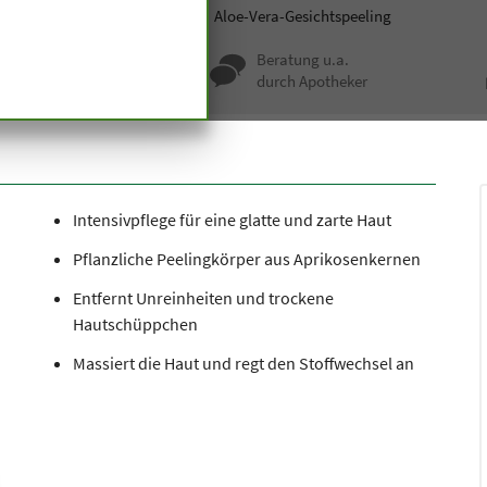
smetik
Masken und Peeling
Aloe-Vera-Gesichtspeeling
nqualität seit
Beratung u.a.
undert Jahren
durch Apotheker
Intensivpflege für eine glatte und zarte Haut
Pflanzliche Peelingkörper aus Aprikosenkernen
Entfernt Unreinheiten und trockene
Hautschüppchen
Massiert die Haut und regt den Stoffwechsel an