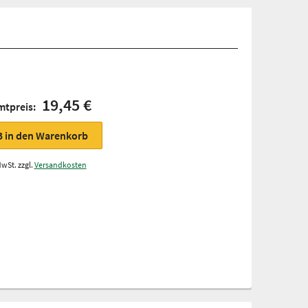
19,45 €
mtpreis:
3
in den Warenkorb
MwSt. zzgl.
Versandkosten