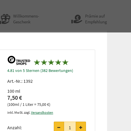
Willkommens-
Prämie auf
Geschenk
Empfehlung
4.81 von 5 Sternen (382 Bewertungen)
Art.-Nr.:
1392
100 ml
7,50 €
(100ml / 1 Liter = 75,00 €)
inkl. MwSt. zzgl.
Versandkosten
Anzahl: