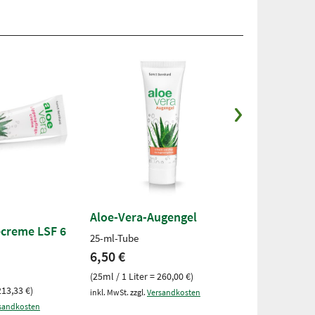
Aloe-Vera-Augengel
Eis-Gel
ecreme LSF 6
25-ml-Tube
500-ml-Dose
6,50 €
7,67 €
(25ml / 1 Liter = 260,00 €)
(500ml / 1 Liter
213,33 €)
inkl. MwSt. zzgl.
Versandkosten
inkl. MwSt. zzgl.
V
sandkosten