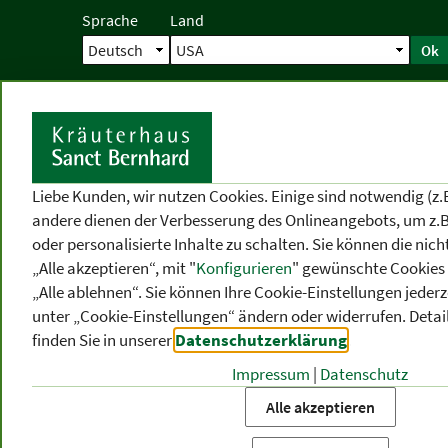
Sprache
Land
Ok
Startseite
Versand
Direktbestellun
S
Liebe Kunden, wir nutzen Cookies. Einige sind notwendig (z.
andere dienen der Verbesserung des Onlineangebots, um z.B
oder personalisierte Inhalte zu schalten. Sie können die ni
„Alle akzeptieren“, mit "
Konfigurieren
" gewünschte Cookies 
„Alle ablehnen“. Sie können Ihre Cookie-Einstellungen jederze
unter „Cookie-Einstellungen“ ändern oder widerrufen.
Detai
finden Sie in unserer
Datenschutzerklärung
.
Impressum
|
Datenschutz
PRODUKT
-
THEMEN
-
P
KATEGORIEN
BEREICHE
VO
Alle akzeptieren