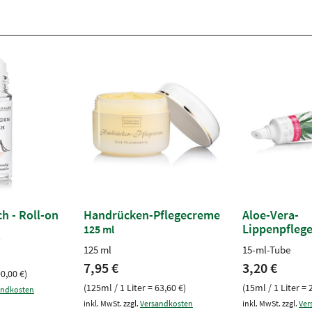
h - Roll-on
Handrücken-Pflegecreme
Aloe-Vera-
Lippenpfleg
125 ml
l
125 ml
15-ml-Tube
7,95 €
3,20 €
90,00 €)
(125ml / 1 Liter = 63,60 €)
(15ml / 1 Liter = 
andkosten
inkl. MwSt. zzgl.
Versandkosten
inkl. MwSt. zzgl.
Ver