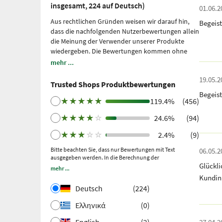
insgesamt, 224 auf Deutsch)
01.06.2
Aus rechtlichen Gründen weisen wir darauf hin,
Begeist
dass die nachfolgenden Nutzerbewertungen allein
die Meinung der Verwender unserer Produkte
wiedergeben. Die Bewertungen kommen ohne
unsere Einflussnahme zustande, wir geben sie
mehr ...
lediglich unmittelbar und ungefiltert wieder, ohne
19.05.2
sie uns zu eigen zu machen. Bitte beachten Sie: Es
Trusted Shops Produktbewertungen
handelt sich um persönliche, individuelle
Begeist
Erfahrungen, welche nicht durch Studien belegt
★
★
★
★
★
119.4%
(456)
sind. Wir nutzen Trusted Shops als unabhängigen
★
★
★
★
☆
24.6%
(94)
Dienstleister seit 2021 für die Einholung von
Bewertungen. Trusted Shops hat Maßnahmen
★
★
★
☆
☆
2.4%
(9)
getroffen, um sicherzustellen, dass es sich um
echte Bewertungen handelt.
Bitte beachten Sie, dass nur Bewertungen mit Text
Mehr Informationen
.
06.05.2
ausgegeben werden. In die Berechnung der
Ältere Bewertungen wurden über Trustpilot nach
Glückli
Gesamtbewertung fließen auch Sternebewertungen ohne
mehr ...
einem getätigten Kauf und anschließender
Kommentar ein.
Kundin
Einladung gesammelt.
Deutsch
(224)
Ελληνικά
(0)