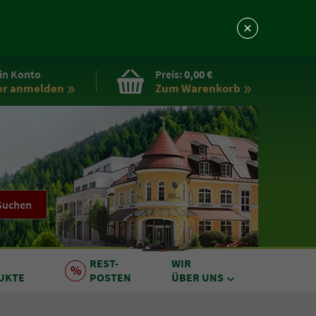
in Konto
Preis:
0,00 €
er anmelden
Zum Warenkorb
Suchen
REST
-
WIR
UKTE
POSTEN
ÜBER UNS