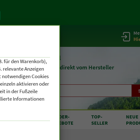
Me
g
Service / Infos
Hi
eit 1903
Naturheilmittel
B. für den Warenkorb),
und
Kosmetik
direkt vom Hersteller
. relevante Anzeigen
cht notwendigen Cookies
einzeln aktivieren oder
it in der Fußzeile
llierte Informationen
RODUKTE
SONDER
-
TOP
-
NEUE
N A BIS Z
ANGEBOTE
SELLER
PROD