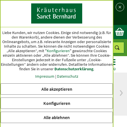
Sprache
Land
Ok
Liebe Kunden, wir nutzen Cookies. Einige sind notwendig (z.B. für
den Warenkorb), andere dienen der Verbesserung des
Onlineangebots, um z.B. relevante Anzeigen oder personalisierte
Inhalte zu schalten. Sie können die nicht notwendigen Cookies
„Alle akzeptieren“, mit "
Konfigurieren
" gewünschte Cookies
einzeln aktivieren oder „Alle ablehnen“. Sie können Ihre Cookie-
Einstellungen jederzeit in der Fußzeile unter „Cookie-
Einstellungen“ ändern oder widerrufen.
Detaillierte Informationen
finden Sie in unserer
Datenschutzerklärung
.
KATEGORIEN
ANGEBOTE
TOPSELLER
MENÜ
Impressum
|
Datenschutz
Alle akzeptieren
versandkostenfrei
Spitzenqualität seit
ab 50 €
über hundert Jahren
Konfigurieren
innerhalb Deutschlands
Alle ablehnen
Abend-Ölbad