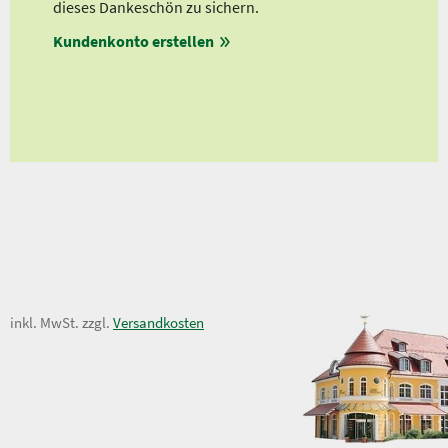
dieses Dankeschön zu sichern.
Ab 
Kundenkonto erstellen
Ab 
en
ungen
15,00 €
inkl. MwSt. zzgl.
Versandkosten