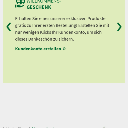
WILLKOMMENS-
GESCHENK
n
Erhalten Sie eines unserer exklusiven Produkte
Bei
gratis zu Ihrer ersten Bestellung! Erstellen Sie mit
Ab 
lle
nur wenigen Klicks Ihr Kundenkonto, um sich
Ab 
dieses Dankeschön zu sichern.
Ab 
Kundenkonto erstellen
Ab 
en
ungen