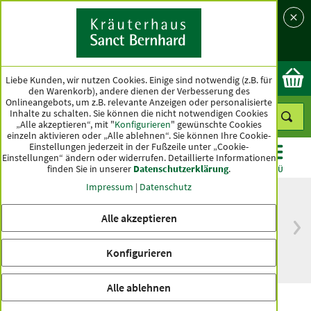
Sprache
Land
Ok
Liebe Kunden, wir nutzen Cookies. Einige sind notwendig (z.B. für
den Warenkorb), andere dienen der Verbesserung des
Onlineangebots, um z.B. relevante Anzeigen oder personalisierte
Inhalte zu schalten. Sie können die nicht notwendigen Cookies
„Alle akzeptieren“, mit "
Konfigurieren
" gewünschte Cookies
einzeln aktivieren oder „Alle ablehnen“. Sie können Ihre Cookie-
Einstellungen jederzeit in der Fußzeile unter „Cookie-
Einstellungen“ ändern oder widerrufen.
Detaillierte Informationen
finden Sie in unserer
Datenschutzerklärung
.
KATEGORIEN
ANGEBOTE
TOPSELLER
MENÜ
Impressum
|
Datenschutz
Alle akzeptieren
versandkostenfrei
Spitzenqualität seit
ab 50 €
über hundert Jahren
Konfigurieren
innerhalb Deutschlands
Alle ablehnen
Nachtkerzenöl-Creme